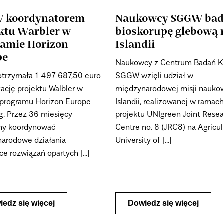
 koordynatorem
Naukowcy SGGW bad
ktu Warbler w
bioskorupę glebową 
ramie Horizon
Islandii
pe
Naukowcy z Centrum Badań K
rzymała 1 497 687,50 euro
SGGW wzięli udział w
zację projektu Walbler w
międzynarodowej misji nauko
programu Horizon Europe -
Islandii, realizowanej w ramac
g. Przez 36 miesięcy
projektu UNIgreen Joint Rese
my koordynować
Centre no. 8 (JRC8) na Agricul
arodowe działania
University of [...]
e rozwiązań opartych [...]
edz się więcej
Dowiedz się więcej