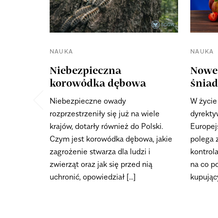
NAUKA
NAUKA
Niebezpieczna
Nowe
korowódka dębowa
śnia
Niebezpieczne owady
W życie
rozprzestrzeniły się już na wiele
dyrekty
krajów, dotarły również do Polski.
Europej
Czym jest korowódka dębowa, jakie
polega 
zagrożenie stwarza dla ludzi i
kontrol
zwierząt oraz jak się przed nią
na co p
uchronić, opowiedział [...]
kupujący 