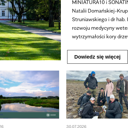
MINIATURA10 i SONATIN
Natalii Domańskiej-Kruppy
Struniawskiego i dr hab.
rozwoju medycyny wetery
wytrzymałości kory drze
Dowiedz się więcej
26
30.07.2026