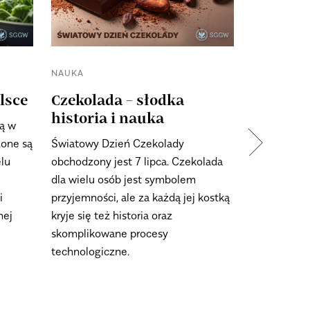
NAUKA
NAUKA
lsce
Czekolada – słodka
Oczyszc
historia i nauka
wód gru
są w
toksycz
zone są
Światowy Dzień Czekolady
chromu
lu
obchodzony jest 7 lipca. Czekolada
dla wielu osób jest symbolem
Naukowcy z
i
przyjemności, ale za każdą jej kostką
Gospodarst
nej
kryje się też historia oraz
Warszawie w
skomplikowane procesy
sposób na 
technologiczne.
wód grunto
związków c
dr hab. Yuliia