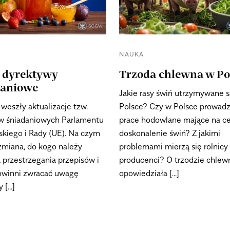
NAUKA
 dyrektywy
Trzoda chlewna w Po
daniowe
Jakie rasy świń utrzymywane 
 weszły aktualizacje tzw.
Polsce? Czy w Polsce prowad
w śniadaniowych Parlamentu
prace hodowlane mające na ce
skiego i Rady (UE). Na czym
doskonalenie świń? Z jakimi
zmiana, do kogo należy
problemami mierzą się rolnicy 
a przestrzegania przepisów i
producenci? O trzodzie chlew
owinni zwracać uwagę
opowiedziała [...]
[...]