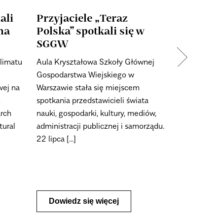
ali
Przyjaciele „Teraz
SGGW g
na
Polska” spotkali się w
drugiej 
SGGW
Camp
limatu
Aula Kryształowa Szkoły Głównej
23 lipca na
Gospodarstwa Wiejskiego w
Głównej Go
wej na
Warszawie stała się miejscem
Warszawie r
h
spotkania przedstawicieli świata
edycja Polo
arch
nauki, gospodarki, kultury, mediów,
skierowaneg
tural
administracji publicznej i samorządu.
całego świa
22 lipca [...]
Dowiedz się więcej
Dowiedz