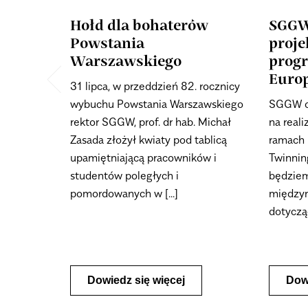
Hołd dla bohaterów
SGGW
Powstania
proje
Warszawskiego
prog
Euro
31 lipca, w przeddzień 82. rocznicy
wybuchu Powstania Warszawskiego
SGGW ot
rektor SGGW, prof. dr hab. Michał
na reali
Zasada złożył kwiaty pod tablicą
ramach 
upamiętniającą pracowników i
Twinnin
studentów poległych i
będzie
pomordowanych w [...]
międzyn
dotycząc
Dowiedz się więcej
Dowi