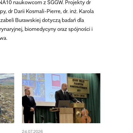
A10 naukowcom z SGGW. Projekty dr
, dr Darii Kosmali-Pierre, dr. inż. Karola
 Izabeli Burawskiej dotyczą badań dla
naryjnej, biomedycyny oraz spójności i
wa.
24.07.2026
24.07.2026