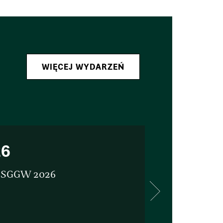
WIĘCEJ WYDARZEŃ
26
7.09
SGGW 2026
IX Ogól
„Zwierz