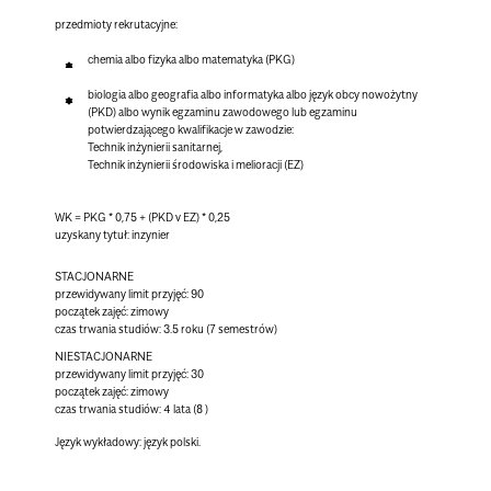
przedmioty rekrutacyjne:
chemia albo fizyka albo matematyka (PKG)
biologia albo geografia albo informatyka albo język obcy nowożytny
(PKD) albo wynik egzaminu zawodowego lub egzaminu
potwierdzającego kwalifikacje w zawodzie:
Technik inżynierii sanitarnej,
Technik inżynierii środowiska i melioracji (EZ)
WK = PKG * 0,75 + (PKD v EZ) * 0,25
uzyskany tytuł: inzynier
STACJONARNE
przewidywany limit przyjęć: 90
początek zajęć: zimowy
czas trwania studiów: 3.5 roku (7 semestrów)
NIESTACJONARNE
przewidywany limit przyjęć: 30
początek zajęć: zimowy
czas trwania studiów: 4 lata (8 )
Język wykładowy:
język polski.