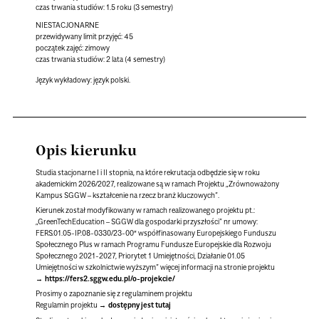
czas trwania studiów: 1.5 roku (3 semestry)
NIESTACJONARNE
przewidywany limit przyjęć: 45
początek zajęć: zimowy
czas trwania studiów: 2 lata (4 semestry)
Język wykładowy:
język polski.
Opis kierunku
Studia stacjonarne I i II stopnia, na które rekrutacja odbędzie się w roku
akademickim 2026/2027, realizowane są w ramach Projektu „Zrównoważony
Kampus SGGW – kształcenie na rzecz branż kluczowych”.
Kierunek został modyfikowany w ramach realizowanego projektu pt.:
„GreenTechEducation – SGGW dla gospodarki przyszłości” nr umowy:
FERS.01.05-IP.08-0330/23-00″ współfinasowany Europejskiego Funduszu
Społecznego Plus w ramach Programu Fundusze Europejskie dla Rozwoju
Społecznego 2021-2027, Priorytet 1 Umiejętności, Działanie 01.05
Umiejętności w szkolnictwie wyższym” więcej informacji na stronie projektu
https://fers2.sggw.edu.pl/o-projekcie/
Prosimy o zapoznanie się z regulaminem projektu
Regulamin projektu
dostępny jest tutaj