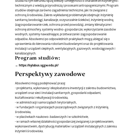
Studia na tym kierunku łączą wiedzę i umiejętności o charakterze inżynieryjno-
technicznym z wiedzą przyrodniczą i procesami antropogenicznymi. Program
studiów obejmuje zarówno zagadnienia techniczne, jak i te związane z
ochroną środowiska. Zakres wykładanej problematyki obejmuje: inżynierię
sanitarną (wodociągi, kanalizacje, oczyszczalnie ścieków), inżynierię wodną
(zagospodarowanie rzek, ochrona przed powodzią), zmiany klimatyczne i
ochronę atmosfery, systemy wodno-gospodarcze, wykorzystanie zasobów
wodnych, systemy nawadniające, przetwarzanie i zagospodarowanie
odpadów. Absolwenci po odpowiednich praktykach mogą ubiegać się o
uprawnienia do kierowania robotami budowlanymi oraz do projektowania
instalacji i urządzeń cieplnych, wentylacyjnych, gazowych, wodociągowych i
kanalizacyjnych.
Program studiów:
https://sylabus.sggw.edu.pl/
Perspektywy zawodowe
Absolwenci mogą podejmować pracę:
• projektanta, wykonawcy i eksploatatora inwestycji z zakresu budownictwa,
urządzeń oraz sieci i instalacji sanitarnych, gospodarki odpadami,
kształtowania i rekultywacji środowiska,
• w administracji i samorządach terytorialnych,
• w fundacjach i organizacjach pozarządowych związanych z inżynierią
środowiska,
• w placówkach naukowo-badawczych i w szkolnictwie,
• w ramach własnej działalności gospodarczej związanej z projektowaniem,
wykonawstwem, dystrybucją materiałów i urządzeń instalacyjnych z zakresu
inżynierii środowiska.