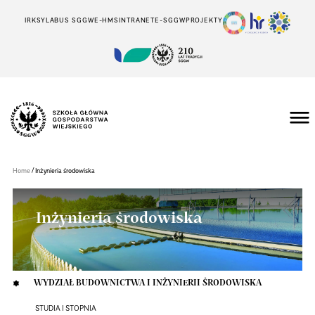
IRK
SYLABUS SGGW
E-HMS
INTRANET
E-SGGW
PROJEKTY
Szkoła
Główna
Gospodarstwa
/
Home
Inżynieria środowiska
Wiejskiego
w
Warszawie
Inżynieria środowiska
WYDZIAŁ BUDOWNICTWA I INŻYNIERII ŚRODOWISKA
STUDIA I STOPNIA