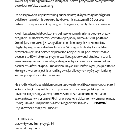
kwalifikacji brani są pod uwagę kandydaci, którym pozytywnie zweryfikowano
oczekiwane efekty uczenia się.
Do postępowania dopuszczeni są cudzoziemcy, których znajomość języka
polskiego na poziomie biegłości językowej, nie niższym niż B2 została
potwierdzona poprzez akceptację w IRK wgranego certyfikatu językowego.
Kwalifikacja kandydatów, którzy spełnią wymogi określone powyżej oraz w
przypadku cudzoziemców - certyfikat językowy, odbywa się na postawie
średniej arytmetycznej ze wszystkich ocen końcowych z przedmiotów
objętych programem studiów I stopnia. W przypadku liczby kandydatów
przekraczającej limit przyjęć, w pierwszej kolejności (na podstawie średniej
ocen ze studiów I stopnia) przyjmowani będą absolwenci studiów I stopnia
kierunku inżynieria środowiska, w drugiej kolejności (na podstawie średniej
ocen ze studiów I stopnia) absolwenci innych kierunków. Wynik, na podstawie
którego utworzona jest lista rankingowa, jest iloczynem wyżej wymienionej
średniej i współczynnika zbieżności.
Na studia w języku angielskim do postępowania kwalifikacyjnego dopuszczeni
są kandydaci, którzy udokumentują znajomość języka angielskiego na
poziomie biegłości językowej, nie niższym niż B2 , a dokument zostanie
zaakceptowany w systemie IRK. Honorowane są dokumenty wymagane przez
Szkołę Główną Gospodarstwa Wiejskiego w Warszawie -
SPRAWDŹ
.
uzyskany tytuł: magister_inzynier
STACJONARNE
przewidywany limit przyjęć: 30
początek zajęć: letni