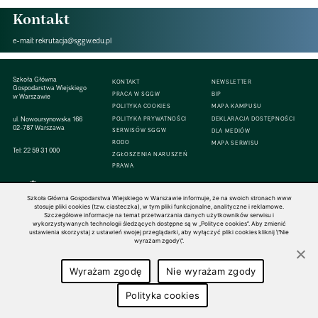
Kontakt
e-mail:
rekrutacja@sggw.edu.pl
Szkoła Główna
KONTAKT
NEWSLETTER
Gospodarstwa Wiejskiego
PRACA W SGGW
BIP
w Warszawie
POLITYKA COOKIES
MAPA KAMPUSU
ul. Nowoursynowska 166
POLITYKA PRYWATNOŚCI
DEKLARACJA DOSTĘPNOŚCI
02-787 Warszawa
SERWISÓW SGGW
DLA MEDIÓW
RODO
MAPA SERWISU
Tel:
22 59 31 000
ZGŁOSZENIA NARUSZEŃ
PRAWA
Szkoła Główna Gospodarstwa Wiejskiego w Warszawie informuje, że na swoich stronach www
stosuje pliki cookies (tzw. ciasteczka), w tym pliki funkcjonalne, analityczne i reklamowe.
Szczegółowe informacje na temat przetwarzania danych użytkowników serwisu i
© 1816–2026 SGGW — ALL RIGHTS RESERVED
wykorzystywanych technologii śledzących dostępne są w „Polityce cookies”. Aby zmienić
ustawienia skorzystaj z ustawień swojej przeglądarki, aby wyłączyć pliki cookies kliknij \"Nie
wyrażam zgody\".
Wyrażam zgodę
Nie wyrażam zgody
Polityka cookies