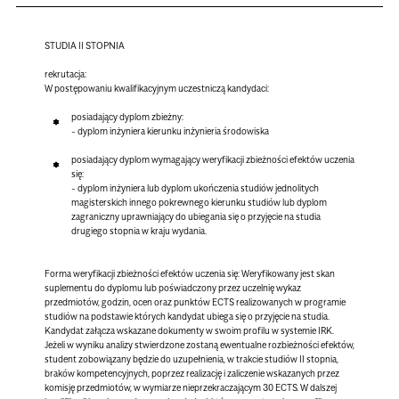
STUDIA II STOPNIA
rekrutacja:
W postępowaniu kwalifikacyjnym uczestniczą kandydaci:
posiadający dyplom zbieżny:
- dyplom inżyniera kierunku inżynieria środowiska
posiadający dyplom wymagający weryfikacji zbieżności efektów uczenia
się:
- dyplom inżyniera lub dyplom ukończenia studiów jednolitych
magisterskich innego pokrewnego kierunku studiów lub dyplom
zagraniczny uprawniający do ubiegania się o przyjęcie na studia
drugiego stopnia w kraju wydania.
Forma weryfikacji zbieżności efektów uczenia się:
Weryfikowany jest skan
suplementu do dyplomu lub poświadczony przez uczelnię wykaz
przedmiotów, godzin, ocen oraz punktów ECTS realizowanych w programie
studiów na podstawie których kandydat ubiega się o przyjęcie na studia.
Kandydat załącza wskazane dokumenty w swoim profilu w systemie IRK.
Jeżeli w wyniku analizy stwierdzone zostaną ewentualne rozbieżności efektów,
student zobowiązany będzie do uzupełnienia, w trakcie studiów II stopnia,
braków kompetencyjnych, poprzez realizację i zaliczenie wskazanych przez
komisję przedmiotów, w wymiarze nieprzekraczającym 30 ECTS. W dalszej