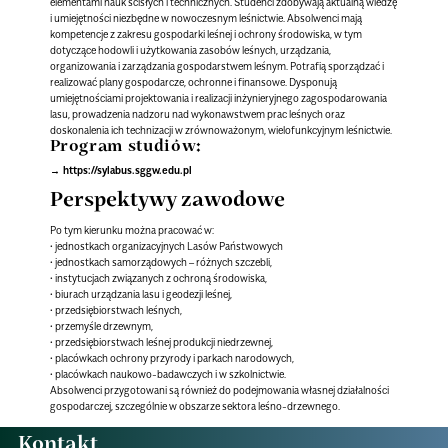
elementami nauk ścisłych i technicznych. Studenci zdobywają aktualną wiedzę
i umiejętności niezbędne w nowoczesnym leśnictwie. Absolwenci mają
kompetencje z zakresu gospodarki leśnej i ochrony środowiska, w tym
dotyczące hodowli i użytkowania zasobów leśnych, urządzania,
organizowania i zarządzania gospodarstwem leśnym. Potrafią sporządzać i
realizować plany gospodarcze, ochronne i finansowe. Dysponują
umiejętnościami projektowania i realizacji inżynieryjnego zagospodarowania
lasu, prowadzenia nadzoru nad wykonawstwem prac leśnych oraz
doskonalenia ich technizacji w zrównoważonym, wielofunkcyjnym leśnictwie.
Program studiów:
https://sylabus.sggw.edu.pl
Perspektywy zawodowe
Po tym kierunku można pracować w:
• jednostkach organizacyjnych Lasów Państwowych
• jednostkach samorządowych – różnych szczebli,
• instytucjach związanych z ochroną środowiska,
• biurach urządzania lasu i geodezji leśnej,
• przedsiębiorstwach leśnych,
• przemyśle drzewnym,
• przedsiębiorstwach leśnej produkcji niedrzewnej,
• placówkach ochrony przyrody i parkach narodowych,
• placówkach naukowo-badawczych i w szkolnictwie.
Absolwenci przygotowani są również do podejmowania własnej działalności
gospodarczej, szczególnie w obszarze sektora leśno-drzewnego.
Kontakt