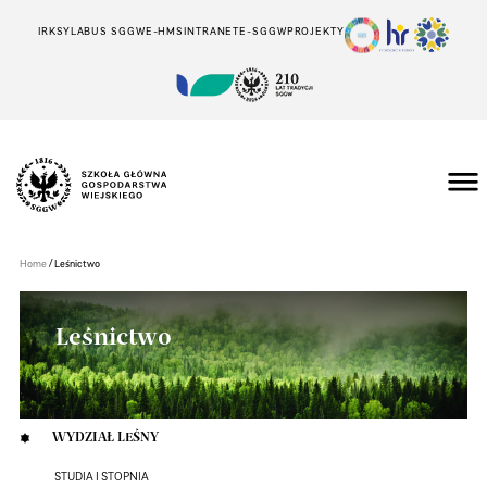
IRK
SYLABUS SGGW
E-HMS
INTRANET
E-SGGW
PROJEKTY
Szkoła
Główna
Gospodarstwa
/
Home
Leśnictwo
Wiejskiego
w
Warszawie
Leśnictwo
WYDZIAŁ LEŚNY
STUDIA I STOPNIA