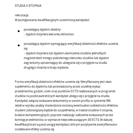
STUDIA II STOPNIA
rekrutacja:
W postępowaniu kwalifikacyjnym uczestniczą kandydaci:
posiadający dyplom zbieżny:
- dyplom inżyniera kierunku leśnictwo
posiadający dyplom wymagający weryfikacji zbieżności efektów uczenia
się:
- dyplom inżyniera lub dyplom ukończenia studiów jednolitych
magisterskich innego pokrewnego kierunku studiów lub dyplom
zagraniczny uprawniający do ubiegania się o przyjęcie na studia
drugiego stopnia w kraju wydania.
Forma weryfikacji zbieżności efektów uczenia się:
Weryfikowany jest skan
suplementu do dyplomu lub poświadczony przez uczelnię wykaz
przedmiotów, godzin, ocen oraz punktów ECTS realizowanych w programie
studiów na podstawie których kandydat ubiega się o przyjęcie na studia.
Kandydat załącza wskazane dokumenty w swoim profilu w systemie IRK.
Jeżeli w wyniku analizy stwierdzone zostaną ewentualne rozbieżności efektów,
student zobowiązany będzie do uzupełnienia, w trakcie studiów II stopnia,
braków kompetencyjnych, poprzez realizację i zaliczenie wskazanych przez
komisję przedmiotów, w wymiarze nieprzekraczającym 30 ECTS. W dalszej
kwalifikacji brani są pod uwagę kandydaci, którym pozytywnie zweryfikowano
oczekiwane efekty uczenia się.