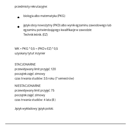
przedmioty rekrutacyjne:
biologia albo matematyka (PKG)
język obcy nowożytny (PKD) albo wynik egzaminu zawodowego lub
egzaminu potwierdzającego kwalifikacje w zawodzie:
Technik leśnik. (EZ)
WK = PKG * 0,5 + (PKD v EZ) * 0,5
uzyskany tytuł: inzynier
STACJONARNE
przewidywany limit przyjęć: 120
początek zajęć: zimowy
czas trwania studiów: 3.5 roku (7 semestrów)
NIESTACJONARNE
przewidywany limit przyjęć: 75
początek zajęć: zimowy
czas trwania studiów: 4 lata (8 )
Język wykładowy:
język polski.