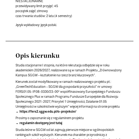
NIESTACJONARNE
przewidywany limit przyjęć: 45
początek zajęć: zimowy
czas trwania studiów: 2 lata (4 semestry)
Język wykładowy:
język polski.
Opis kierunku
Studia stacjonarne I stopnia, na które rekrutacja odbędzie się w roku
akademickim 2026/2027, realizowane są w ramach Projektu „Zrównoważony
Kampus SGGW – kształcenie na rzecz branż kluczowych”.
Kierunek został modyfikowany w ramach realizowanego projektu pt.:
„GreenTechEducation – SGGW dla gospodarki przyszłości” nr umowy:
FERS.01.05-IP.08-0330/23-00″ współfinasowany Europejskiego Funduszu
Społecznego Plus w ramach Programu Fundusze Europejskie dla Rozwoju
Społecznego 2021-2027, Priorytet 1 Umiejętności, Działanie 01.05
Umiejętności w szkolnictwie wyższym” więcej informacji na stronie projektu
https://fers2.sggw.edu.pl/o-projekcie/
Prosimy o zapoznanie się z regulaminem projektu
regulamin dostępny jest tutaj
Studia leśne w SGGW od lat zajmują pierwsze miejsce w ogólnopolskich
rankingach szkół wyższych. Kierunek ma charakter przyrodniczy z