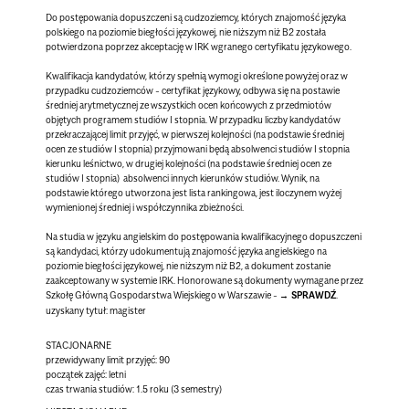
Do postępowania dopuszczeni są cudzoziemcy, których znajomość języka
polskiego na poziomie biegłości językowej, nie niższym niż B2 została
potwierdzona poprzez akceptację w IRK wgranego certyfikatu językowego.
Kwalifikacja kandydatów, którzy spełnią wymogi określone powyżej oraz w
przypadku cudzoziemców - certyfikat językowy, odbywa się na postawie
średniej arytmetycznej ze wszystkich ocen końcowych z przedmiotów
objętych programem studiów I stopnia. W przypadku liczby kandydatów
przekraczającej limit przyjęć, w pierwszej kolejności (na podstawie średniej
ocen ze studiów I stopnia) przyjmowani będą absolwenci studiów I stopnia
kierunku leśnictwo, w drugiej kolejności (na podstawie średniej ocen ze
studiów I stopnia) absolwenci innych kierunków studiów. Wynik, na
podstawie którego utworzona jest lista rankingowa, jest iloczynem wyżej
wymienionej średniej i współczynnika zbieżności.
Na studia w języku angielskim do postępowania kwalifikacyjnego dopuszczeni
są kandydaci, którzy udokumentują znajomość języka angielskiego na
poziomie biegłości językowej, nie niższym niż B2, a dokument zostanie
zaakceptowany w systemie IRK. Honorowane są dokumenty wymagane przez
Szkołę Główną Gospodarstwa Wiejskiego w Warszawie -
SPRAWDŹ
.
uzyskany tytuł: magister
STACJONARNE
przewidywany limit przyjęć: 90
początek zajęć: letni
czas trwania studiów: 1.5 roku (3 semestry)