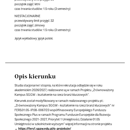
początek zajęć: letni
czas trwania studiów: 1.5 roku (3 semestry)
NIESTACJONARNE
przewidywany limit przyjęć: 32
początek zajęć: zimowy
czas trwania studiów: 1.5 roku (3 semestry)
Język wykładowy:
język polski.
Opis kierunku
Studia stacjonarne I stopnia, na które rekrutacja odbędzie się w roku
akademickim 2026/2027, realizowane są w ramach Projektu „Zrównoważony
Kampus SGGW – kształcenie na rzecz branż kluczowych”.
Kierunek został modyfikowany w ramach realizowanego projektu pt.:
„Zrównoważony Kampus SGGW – kształcenie na rzecz branż kluczowych” nr
FERS.01.05-IP.08-0067/23 współfinasowany Europejskiego Funduszu
Społecznego Plus w ramach Programu Fundusze Europejskie dla Rozwoju
Społecznego 2021-2027, Priorytet 1 Umiejętności, Działanie 01.05
Umiejętności w szkolnictwie wyższym” więcej informacji na stronie projektu
https://fers1.sggw.edu.pl/o-projekcie/