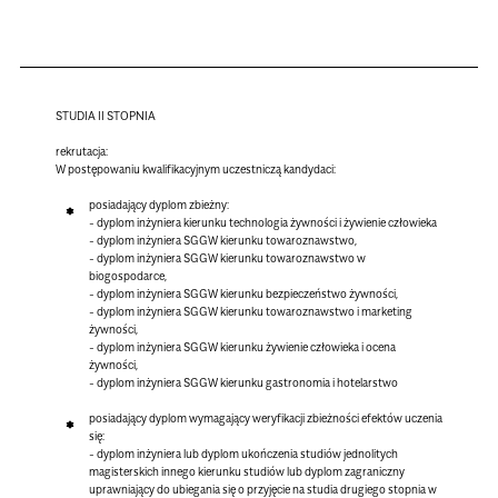
STUDIA II STOPNIA
rekrutacja:
W postępowaniu kwalifikacyjnym uczestniczą kandydaci:
posiadający dyplom zbieżny:
- dyplom inżyniera kierunku technologia żywności i żywienie człowieka
- dyplom inżyniera SGGW kierunku towaroznawstwo,
- dyplom inżyniera SGGW kierunku towaroznawstwo w
biogospodarce,
- dyplom inżyniera SGGW kierunku bezpieczeństwo żywności,
- dyplom inżyniera SGGW kierunku towaroznawstwo i marketing
żywności,
- dyplom inżyniera SGGW kierunku żywienie człowieka i ocena
żywności,
- dyplom inżyniera SGGW kierunku gastronomia i hotelarstwo
posiadający dyplom wymagający weryfikacji zbieżności efektów uczenia
się:
- dyplom inżyniera lub dyplom ukończenia studiów jednolitych
magisterskich innego kierunku studiów lub dyplom zagraniczny
uprawniający do ubiegania się o przyjęcie na studia drugiego stopnia w