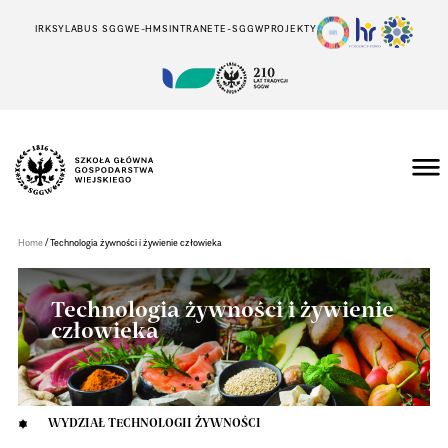
IRK
SYLABUS SGGW
E-HMS
INTRANET
E-SGGW
PROJEKTY
Szkoła
Główna
Gospodarstwa
/
Home
Technologia żywności i żywienie człowieka
Wiejskiego
w
Warszawie
Technologia żywności i żywienie
człowieka
WYDZIAŁ TECHNOLOGII ŻYWNOŚCI