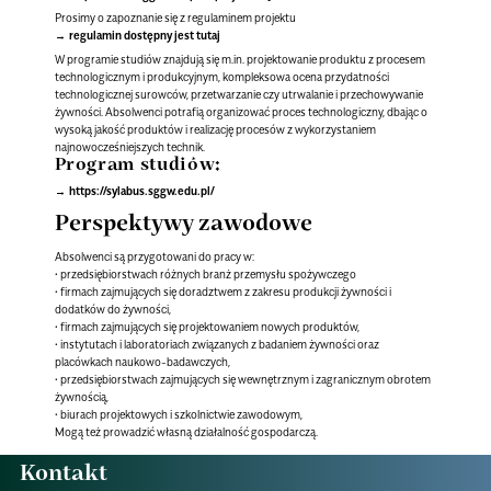
Prosimy o zapoznanie się z regulaminem projektu
regulamin dostępny jest tutaj
W programie studiów znajdują się m.in. projektowanie produktu z procesem
technologicznym i produkcyjnym, kompleksowa ocena przydatności
technologicznej surowców, przetwarzanie czy utrwalanie i przechowywanie
żywności. Absolwenci potrafią organizować proces technologiczny, dbając o
wysoką jakość produktów i realizację procesów z wykorzystaniem
najnowocześniejszych technik.
Program studiów:
https://sylabus.sggw.edu.pl/
Perspektywy zawodowe
Absolwenci są przygotowani do pracy w:
• przedsiębiorstwach różnych branż przemysłu spożywczego
• firmach zajmujących się doradztwem z zakresu produkcji żywności i
dodatków do żywności,
• firmach zajmujących się projektowaniem nowych produktów,
• instytutach i laboratoriach związanych z badaniem żywności oraz
placówkach naukowo-badawczych,
• przedsiębiorstwach zajmujących się wewnętrznym i zagranicznym obrotem
żywnością,
• biurach projektowych i szkolnictwie zawodowym,
Mogą też prowadzić własną działalność gospodarczą.
Kontakt