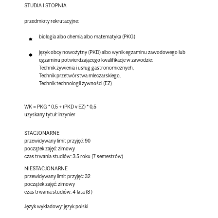
STUDIA I STOPNIA
przedmioty rekrutacyjne:
biologia albo chemia albo matematyka (PKG)
język obcy nowożytny (PKD) albo wynik egzaminu zawodowego lub
egzaminu potwierdzającego kwalifikacje w zawodzie:
Technik żywienia i usług gastronomicznych,
Technik przetwórstwa mleczarskiego,
Technik technologii żywności (EZ)
WK = PKG * 0,5 + (PKD v EZ) * 0,5
uzyskany tytuł: inzynier
STACJONARNE
przewidywany limit przyjęć: 90
początek zajęć: zimowy
czas trwania studiów: 3.5 roku (7 semestrów)
NIESTACJONARNE
przewidywany limit przyjęć: 32
początek zajęć: zimowy
czas trwania studiów: 4 lata (8 )
Język wykładowy:
język polski.