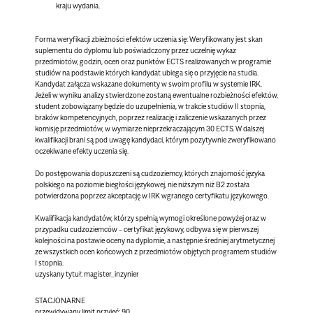
kraju wydania.
Forma weryfikacji zbieżności efektów uczenia się:
Weryfikowany jest skan
suplementu do dyplomu lub poświadczony przez uczelnię wykaz
przedmiotów, godzin, ocen oraz punktów ECTS realizowanych w programie
studiów na podstawie których kandydat ubiega się o przyjęcie na studia.
Kandydat załącza wskazane dokumenty w swoim profilu w systemie IRK.
Jeżeli w wyniku analizy stwierdzone zostaną ewentualne rozbieżności efektów,
student zobowiązany będzie do uzupełnienia, w trakcie studiów II stopnia,
braków kompetencyjnych, poprzez realizację i zaliczenie wskazanych przez
komisję przedmiotów, w wymiarze nieprzekraczającym 30 ECTS. W dalszej
kwalifikacji brani są pod uwagę kandydaci, którym pozytywnie zweryfikowano
oczekiwane efekty uczenia się.
Do postępowania dopuszczeni są cudzoziemcy, których znajomość języka
polskiego na poziomie biegłości językowej, nie niższym niż B2 została
potwierdzona poprzez akceptację w IRK wgranego certyfikatu językowego.
Kwalifikacja kandydatów, którzy spełnią wymogi określone powyżej oraz w
przypadku cudzoziemców - certyfikat językowy, odbywa się w pierwszej
kolejności na postawie oceny na dyplomie, a następnie średniej arytmetycznej
ze wszystkich ocen końcowych z przedmiotów objętych programem studiów
I stopnia.
uzyskany tytuł: magister_inzynier
STACJONARNE
przewidywany limit przyjęć: 90