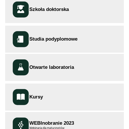
Szkoła doktorska
Studia podyplomowe
Otwarte laboratoria
Kursy
WEBInobranie 2023
Webinaria dla maturzystów