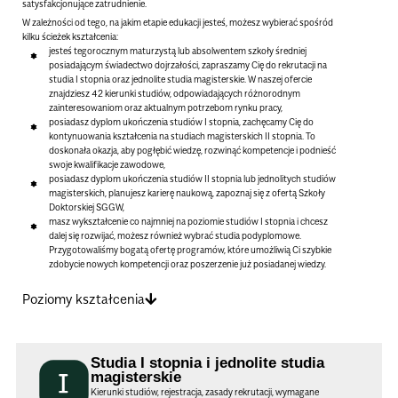
satysfakcjonujące zatrudnienie.
W zależności od tego, na jakim etapie edukacji jesteś, możesz wybierać spośród
kilku ścieżek kształcenia:
jesteś tegorocznym maturzystą lub absolwentem szkoły średniej
posiadającym świadectwo dojrzałości, zapraszamy Cię do rekrutacji na
studia I stopnia oraz jednolite studia magisterskie. W naszej ofercie
znajdziesz 42 kierunki studiów, odpowiadających różnorodnym
zainteresowaniom oraz aktualnym potrzebom rynku pracy,
posiadasz dyplom ukończenia studiów I stopnia, zachęcamy Cię do
kontynuowania kształcenia na studiach magisterskich II stopnia. To
doskonała okazja, aby pogłębić wiedzę, rozwinąć kompetencje i podnieść
swoje kwalifikacje zawodowe,
posiadasz dyplom ukończenia studiów II stopnia lub jednolitych studiów
magisterskich, planujesz karierę naukową, zapoznaj się z ofertą Szkoły
Doktorskiej SGGW,
masz wykształcenie co najmniej na poziomie studiów I stopnia i chcesz
dalej się rozwijać, możesz również wybrać studia podyplomowe.
Przygotowaliśmy bogatą ofertę programów, które umożliwią Ci szybkie
zdobycie nowych kompetencji oraz poszerzenie już posiadanej wiedzy.
Poziomy kształcenia
Studia I stopnia i jednolite studia
magisterskie
Kierunki studiów, rejestracja, zasady rekrutacji, wymagane