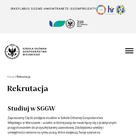
IRK
SYLABUS SGGW
E-HMS
INTRANET
E-SGGW
PROJEKTY
/
Home
Rekrutacja
Rekrutacja
Studiuj w SGGW
Zapraszamy Cię do podjęcia studiów w Szkole Głównej Gospodarstwa
Wiejskiego w Warszawie – uczelni, w której pasja do nauki łączy się z praktycznym
przygotowaniem do przyszłej kariery zawodowej. Zdobędziesz wiedzę i
umiejętności cenione na rynku pracy, które zwiększą Twoje szanse na