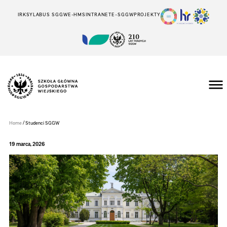
IRK
SYLABUS SGGW
E-HMS
INTRANET
E-SGGW
PROJEKTY
Szkoła
Główna
Gospodarstwa
/
Home
Studenci SGGW
Wiejskiego
w
Warszawie
19 marca, 2026