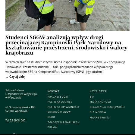
Studenci SGGW analizują wpływ drogi
przecinającej Kampinoski Park Narodowy na
kształtowanie przestrzeni, środowisko i walory
krajobrazu
W ramach zajęć na studiach inżynierskich Gospodarki Przestrzennej SGGW - specjalizacja
Planowanie Przestrzeni studenci III roku podjęli problem zbadania wpływu drogi
wojewódzkiej nr 579 na Kampinoski Park Narodowy (KPN) i jego otulinę.
Czytaj dalej
Szkoła Główna
KONTAKT
NEWSLETTER
Gospodarstwa Wiejskiego
PRACA W SGGW
BIP
w Warszawie
POLITYKA COOKIES
MAPA KAMPUSU
ul. Nowoursynowska 166
POLITYKA PRYWATNOŚCI
DEKLARACJA DOSTĘPNOŚCI
02-787 Warszawa
SERWISÓW SGGW
DLA MEDIÓW
RODO
MAPA SERWISU
Tel:
22 59 31 000
ZGŁOSZENIA NARUSZEŃ
PRAWA