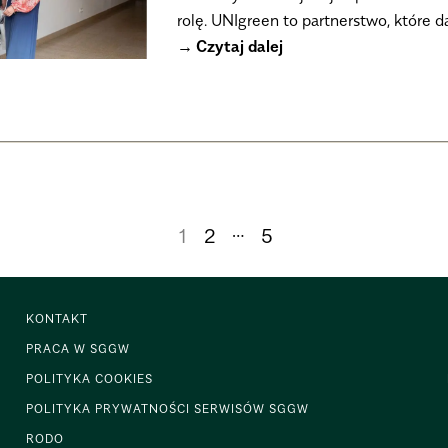
rolę. UNIgreen to partnerstwo, które d
Czytaj dalej
…
1
2
5
KONTAKT
PRACA W SGGW
POLITYKA COOKIES
POLITYKA PRYWATNOŚCI SERWISÓW SGGW
RODO