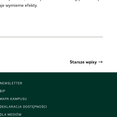
aje wymierne efekty.
→
Starsze
wpisy
NEWSLETTER
BIP
MAPA KAMPUSU
DEKLARACJA DOSTĘPNOŚCI
DLA MEDIÓW