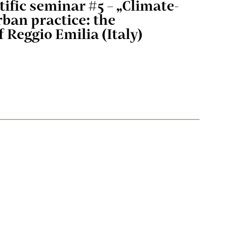
ific seminar #5 – „Climate-
rban practice: the
 Reggio Emilia (Italy)