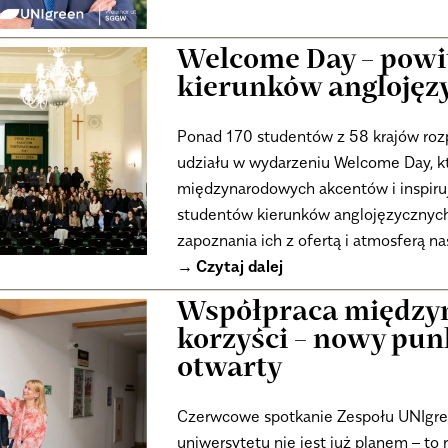
Welcome Day – powi
kierunków anglojęz
Ponad 170 studentów z 58 krajów ro
udziału w wydarzeniu Welcome Day, któ
międzynarodowych akcentów i inspiruj
studentów kierunków anglojęzycznych
zapoznania ich z ofertą i atmosferą na
Czytaj dalej
Współpraca między
korzyści – nowy pun
otwarty
Czerwcowe spotkanie Zespołu UNIgre
uniwersytetu nie jest już planem – to