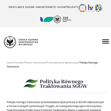
IRK
SYLABUS SGGW
E-HMS
INTRANET
E-SGGW
PROJEKTY
/
/
/
/
Home
Uczelnia
Równe traktowanie
Przeciwdziałanie dyskryminacji
Polityka Równego
Traktowania
Polityka równego traktowania i przeciwdziałania dyskryminacji w SGGW realizowana jest
w formie rozwiązań systemowych. Przyjęto, że rozwiązania integrujące różne wymiary
funkcjonowania Uczelni mogą przysłużyć się lepszemu dbaniu o najwyższe standardy