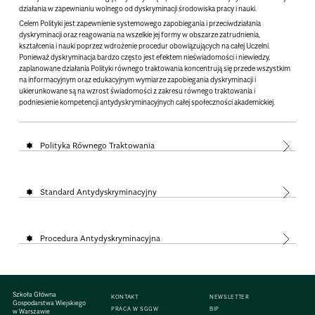
działania w zapewnianiu wolnego od dyskryminacji środowiska pracy i nauki.
Celem Polityki jest zapewnienie systemowego zapobiegania i przeciwdziałania
dyskryminacji oraz reagowania na wszelkie jej formy w obszarze zatrudnienia,
kształcenia i nauki poprzez wdrożenie procedur obowiązujących na całej Uczelni.
Ponieważ dyskryminacja bardzo często jest efektem nieświadomości i niewiedzy,
zaplanowane działania Polityki równego traktowania koncentrują się przede wszystkim
na informacyjnym oraz edukacyjnym wymiarze zapobiegania dyskryminacji i
ukierunkowane są na wzrost świadomości z zakresu równego traktowania i
podniesienie kompetencji antydyskryminacyjnych całej społeczności akademickiej.
Polityka Równego Traktowania
Standard Antydyskryminacyjny
Procedura Antydyskryminacyjna
Szkoła Główna
KONTAKT
NEWSLETTER
Gospodarstwa Wiejskiego
PRACA W SGGW
BIP
w Warszawie