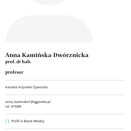
Anna Kamińska-Dwórznicka
prof. dr hab.
profesor
Katedra Inżynierii Żywności
anna_kaminska1@sggw.edu.pl
tel:
37569
Profil w Bazie Wiedzy