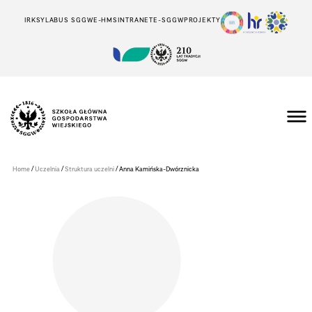
IRK
SYLABUS SGGW
E-HMS
INTRANET
E-SGGW
PROJEKTY
Szkoła
Główna
Gospodarstwa
/
/
/
Home
Uczelnia
Struktura uczelni
Anna Kamińska-Dwórznicka
Wiejskiego
w
Warszawie