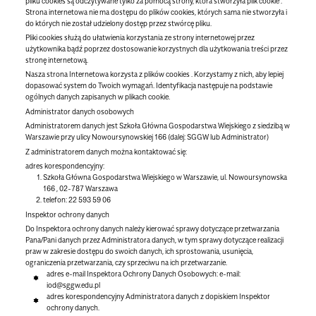
pliku cookies są odczytywane tylko za pomocą strony, która stworzyła plik cookie .
Strona internetowa nie ma dostępu do plików cookies, których sama nie stworzyła i
do których nie został udzielony dostęp przez stwórcę pliku.
Pliki cookies służą do ułatwienia korzystania ze strony internetowej przez
użytkownika bądź poprzez dostosowanie korzystnych dla użytkowania treści przez
stronę internetową.
Nasza strona Internetowa korzysta z plików cookies . Korzystamy z nich, aby lepiej
dopasować system do Twoich wymagań. Identyfikacja następuje na podstawie
ogólnych danych zapisanych w plikach cookie.
Administrator danych osobowych
Administratorem danych jest Szkoła Główna Gospodarstwa Wiejskiego z siedzibą w
Warszawie przy ulicy Nowoursynowskiej 166 (dalej: SGGW lub Administrator)
Z administratorem danych można kontaktować się:
adres korespondencyjny:
Szkoła Główna Gospodarstwa Wiejskiego w Warszawie, ul. Nowoursynowska
166 , 02-787 Warszawa
telefon: 22 593 59 06
Inspektor ochrony danych
Do Inspektora ochrony danych należy kierować sprawy dotyczące przetwarzania
Pana/Pani danych przez Administratora danych, w tym sprawy dotyczące realizacji
praw w zakresie dostępu do swoich danych, ich sprostowania, usunięcia,
ograniczenia przetwarzania, czy sprzeciwu na ich przetwarzanie.
adres e-mail Inspektora Ochrony Danych Osobowych: e-mail:
iod@sggw.edu.pl
adres korespondencyjny Administratora danych z dopiskiem
Inspektor
ochrony danych.