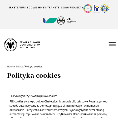
IRK
SYLABUS SGGW
E-HMS
INTRANET
E-SGGW
PROJEKTY
/
/
Home
SGGW
Polityka cookies
Polityka cookies
Polityka wykorzystywania plików cookies
Pliki cookies zwane po polsku Ciasteczkami stanowią pliki tekstowe. Powstają one w
sposób automatyczny za pomocą przeglądarek internetowych w momencie
odwiedzania i korzystania ze stron internetowych. Są one wysyłane przez stronę
internetową i zapisywane na urządzeniu użytkownika. Dane uzyskiwane za pomocą