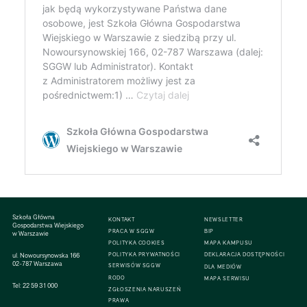
Szkoła Główna
KONTAKT
NEWSLETTER
Gospodarstwa Wiejskiego
PRACA W SGGW
BIP
w Warszawie
POLITYKA COOKIES
MAPA KAMPUSU
ul. Nowoursynowska 166
POLITYKA PRYWATNOŚCI
DEKLARACJA DOSTĘPNOŚCI
02-787 Warszawa
SERWISÓW SGGW
DLA MEDIÓW
RODO
MAPA SERWISU
Tel:
22 59 31 000
ZGŁOSZENIA NARUSZEŃ
PRAWA