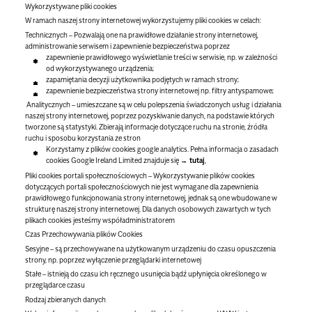
Wykorzystywane pliki cookies
W ramach naszej strony internetowej wykorzystujemy pliki cookies w celach:
Technicznych
– Pozwalają one na prawidłowe działanie strony internetowej,
administrowanie serwisem i zapewnienie bezpieczeństwa poprzez
zapewnienie prawidłowego wyświetlanie treści w serwisie, np. w zależności
od wykorzystywanego urządzenia;
zapamiętania decyzji użytkownika podjętych w ramach strony;
zapewnienie bezpieczeństwa strony internetowej np. filtry antyspamowe;
Analitycznych
– umieszczane są w celu polepszenia świadczonych usług i działania
naszej strony internetowej, poprzez pozyskiwanie danych, na podstawie których
tworzone są statystyki. Zbierają informacje dotyczące ruchu na stronie, źródła
ruchu i sposobu korzystania ze stron
Korzystamy z plików cookies google analytics. Pełna informacja o zasadach
cookies Google Ireland Limited znajduje się
tutaj
,
Pliki cookies portali społecznościowych –
Wykorzystywanie plików cookies
dotyczących portali społecznościowych nie jest wymagane dla zapewnienia
prawidłowego funkcjonowania strony internetowej, jednak są one wbudowane w
strukturę naszej strony internetowej. Dla danych osobowych zawartych w tych
plikach cookies jesteśmy współadministratorem
Czas Przechowywania plików Cookies
Sesyjne – są przechowywane na użytkowanym urządzeniu do czasu opuszczenia
strony, np. poprzez wyłączenie przeglądarki internetowej
Stałe – istnieją do czasu ich ręcznego usunięcia bądź upłynięcia określonego w
przeglądarce czasu
Rodzaj zbieranych danych