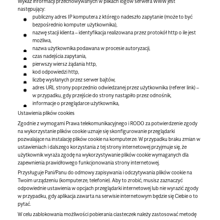
Wykaz informacji przechowywanych w plikach logów serwera WWW jest
następujący:
publiczny adres IP komputera z którego nadeszło zapytanie (może to być
bezpośrednio komputer użytkownika),
nazwę stacji klienta – identyfikacja realizowana przez protokół http o ile jest
możliwa,
nazwa użytkownika podawana w procesie autoryzacji,
czas nadejścia zapytania,
pierwszy wiersz żądania http,
kod odpowiedzi http,
liczbę wysłanych przez serwer bajtów,
adres URL strony poprzednio odwiedzanej przez użytkownika (referer link) –
w przypadku, gdy przejście do strony nastąpiło przez odnośnik,
informacje o przeglądarce użytkownika,
Ustawienia plików cookies
Zgodnie z wymogami Prawa telekomunikacyjnego i RODO za potwierdzenie zgody
na wykorzystanie plików cookie uznaje się skonfigurowanie przeglądarki
pozwalające na instalację plików cookie na komputerze. W przypadku braku zmian w
ustawieniach i dalszego korzystania z tej strony internetowej przyjmuje się, że
użytkownik wyraża zgodę na wykorzystywanie plików cookie wymaganych dla
zapewnienia prawidłowego funkcjonowania strony internetowej.
Przysługuje Pani/Panu do odmowy zapisywania i odczytywania plików cookie na
Twoim urządzeniu (komputerze, telefonie). Aby to zrobić, musisz zaznaczyć
odpowiednie ustawienia w opcjach przeglądarki internetowej lub nie wyrazić zgody
w przypadku, gdy aplikacja zawarta na serwisie internetowym będzie się Ciebie o to
pytać.
W celu zablokowania możliwości pobierania ciasteczek należy zastosować metodę