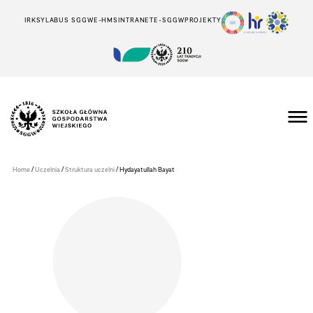
IRK
SYLABUS SGGW
E-HMS
INTRANET
E-SGGW
PROJEKTY
Szkoła
Główna
Gospodarstwa
/
/
/
Home
Uczelnia
Struktura uczelni
Hydayatullah Bayat
Wiejskiego
w
Warszawie