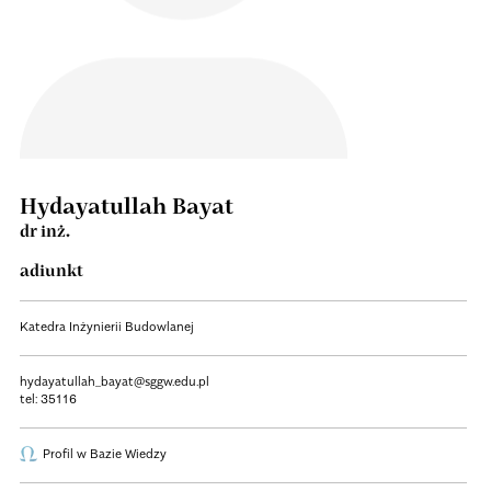
Hydayatullah Bayat
dr inż.
adiunkt
Katedra Inżynierii Budowlanej
hydayatullah_bayat@sggw.edu.pl
tel:
35116
Profil w Bazie Wiedzy