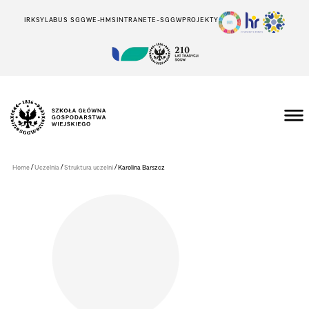
IRK
SYLABUS SGGW
E-HMS
INTRANET
E-SGGW
PROJEKTY
Szkoła
Główna
Gospodarstwa
/
/
/
Home
Uczelnia
Struktura uczelni
Karolina Barszcz
Wiejskiego
w
Warszawie