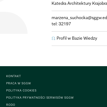
Katedra Architektury Krajobr
marzena_suchocka@sggw.ed
tel:
32197
Profil w Bazie Wiedzy
KONTAKT
PRACA W SGGW
POLITYKA COOKIES
POLITYKA PRYWATNOŚCI SERWISÓW SGGW
RODO