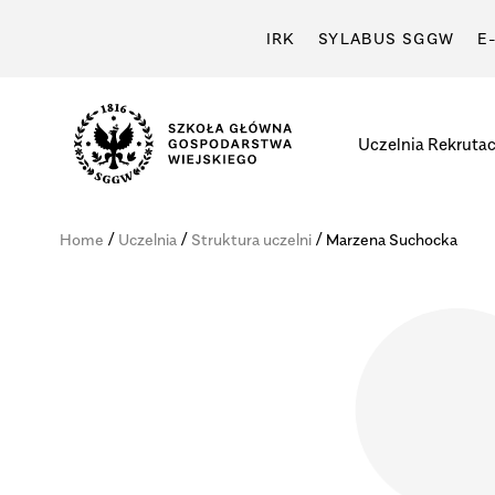
IRK
SYLABUS SGGW
E
Uczelnia
Rekrutac
Szkoła
Główna
/
/
/
Home
Uczelnia
Struktura uczelni
Marzena Suchocka
Gospodarstwa
Wiejskiego
w
Warszawie