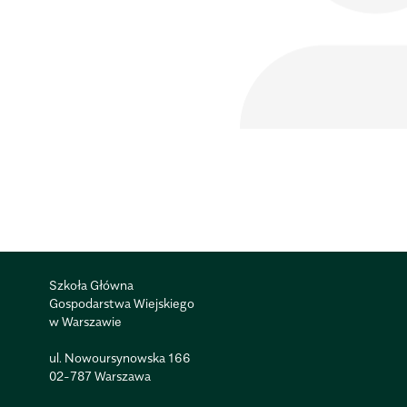
Szkoła Główna
Gospodarstwa Wiejskiego
w Warszawie
ul. Nowoursynowska 166
02-787 Warszawa