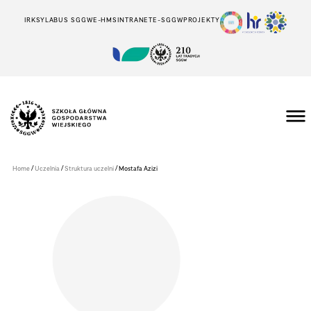
IRK
SYLABUS SGGW
E-HMS
INTRANET
E-SGGW
PROJEKTY
Szkoła
Główna
Gospodarstwa
/
/
/
Home
Uczelnia
Struktura uczelni
Mostafa Azizi
Wiejskiego
w
Warszawie