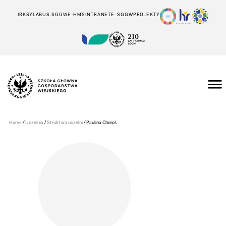
IRK
SYLABUS SGGW
E-HMS
INTRANET
E-SGGW
PROJEKTY
Szkoła
Główna
Gospodarstwa
/
/
/
Home
Uczelnia
Struktura uczelni
Paulina Choroś
Wiejskiego
w
Warszawie