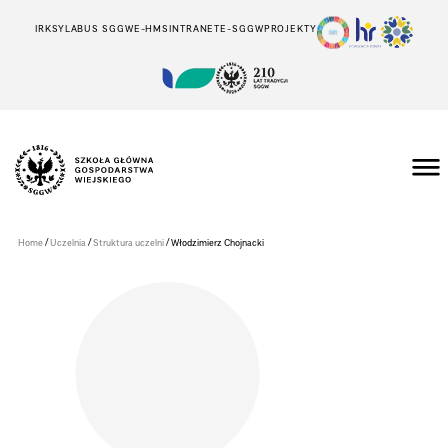
IRK
SYLABUS SGGW
E-HMS
INTRANET
E-SGGW
PROJEKTY
Szkoła
Główna
Gospodarstwa
/
/
/
Home
Uczelnia
Struktura uczelni
Włodzimierz Chojnacki
Wiejskiego
w
Warszawie