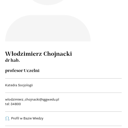
Włodzimierz Chojnacki
dr hab.
profesor Uczelni
Katedra Socjologii
wlodzimierz_chojnacki@sggw.edu.pl
tel:
34800
Profil w Bazie Wiedzy