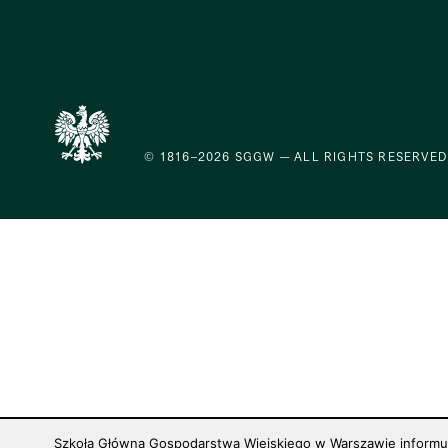
© 1816–2026 SGGW — ALL RIGHTS RESERVED
Szkoła Główna Gospodarstwa Wiejskiego w Warszawie informuje,