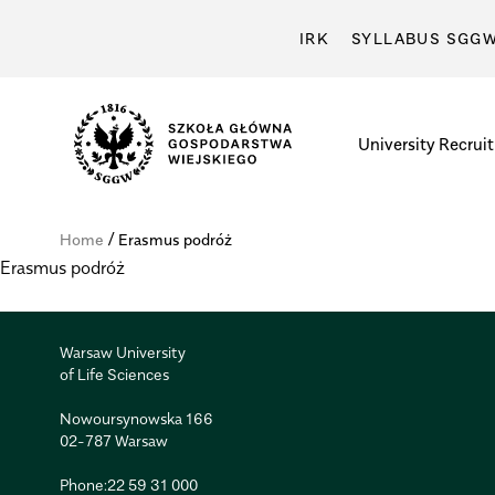
IRK
SYLLABUS SGG
University
Recrui
Szkoła
Główna
/
Home
Erasmus podróż
Gospodarstwa
Erasmus podróż
Wiejskiego
w
Warszawie
Warsaw University
of Life Sciences
Nowoursynowska 166
02-787 Warsaw
Phone:
22 59 31 000