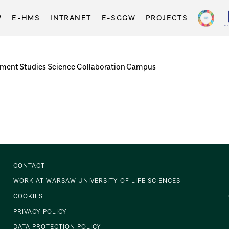
W
E-HMS
INTRANET
E-SGGW
PROJECTS
tment
Studies
Science
Collaboration
Campus
CONTACT
WORK AT WARSAW UNIVERSITY OF LIFE SCIENCES
COOKIES
PRIVACY POLICY
DATA PROTECTION POLICY