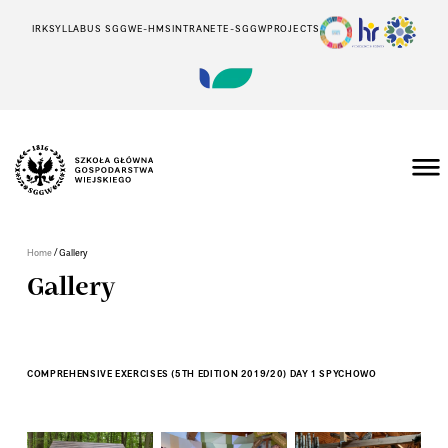
IRK
SYLLABUS SGGW
E-HMS
INTRANET
E-SGGW
PROJECTS
/
Home
Gallery
Gallery
COMPREHENSIVE EXERCISES (5TH EDITION 2019/20) DAY 1 SPYCHOWO