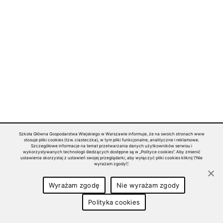
Szkoła Główna Gospodarstwa Wiejskiego w Warszawie informuje, że na swoich stronach www
stosuje pliki cookies (tzw. ciasteczka), w tym pliki funkcjonalne, analityczne i reklamowe.
Szczegółowe informacje na temat przetwarzania danych użytkowników serwisu i
wykorzystywanych technologii śledzących dostępne są w „Polityce cookies”. Aby zmienić
ustawienia skorzystaj z ustawień swojej przeglądarki, aby wyłączyć pliki cookies kliknij \"Nie
wyrażam zgody\".
LITHUANIA - COMPREHENSIVE EXERCISES - DAY II MAY 25, 18
Wyrażam zgodę
Nie wyrażam zgody
Polityka cookies