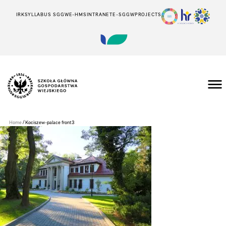
IRK
SYLLABUS SGGW
E-HMS
INTRANET
E-SGGW
PROJECTS
Szkoła
Główna
Gospodarstwa
/
Home
Kociszew-palace front3
Wiejskiego
w
Warszawie