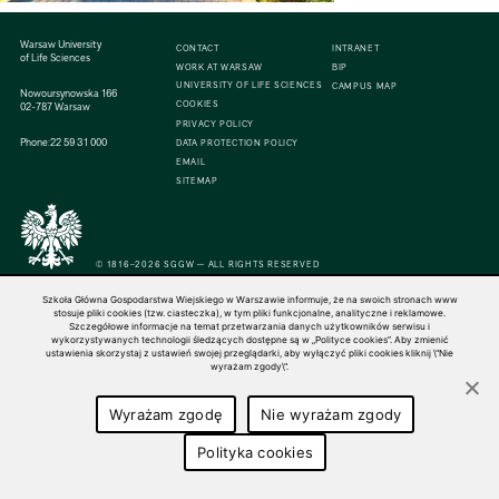
Warsaw University
CONTACT
INTRANET
of Life Sciences
WORK AT WARSAW
BIP
UNIVERSITY OF LIFE SCIENCES
CAMPUS MAP
Nowoursynowska 166
COOKIES
02-787 Warsaw
PRIVACY POLICY
Phone:
22 59 31 000
DATA PROTECTION POLICY
EMAIL
SITEMAP
© 1816–2026 SGGW — ALL RIGHTS RESERVED
Szkoła Główna Gospodarstwa Wiejskiego w Warszawie informuje, że na swoich stronach www
stosuje pliki cookies (tzw. ciasteczka), w tym pliki funkcjonalne, analityczne i reklamowe.
Szczegółowe informacje na temat przetwarzania danych użytkowników serwisu i
wykorzystywanych technologii śledzących dostępne są w „Polityce cookies”. Aby zmienić
ustawienia skorzystaj z ustawień swojej przeglądarki, aby wyłączyć pliki cookies kliknij \"Nie
wyrażam zgody\".
Wyrażam zgodę
Nie wyrażam zgody
Polityka cookies