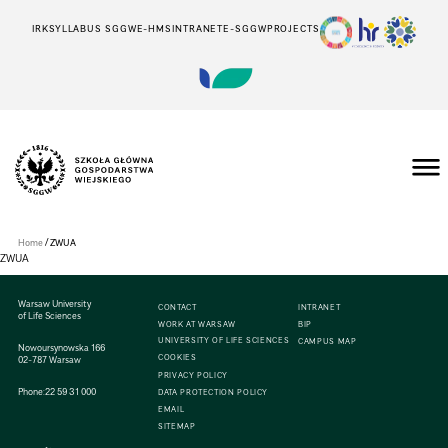
IRK
SYLLABUS SGGW
E-HMS
INTRANET
E-SGGW
PROJECTS
Szkoła
Główna
Gospodarstwa
/
Home
ZWUA
Wiejskiego
ZWUA
w
Warszawie
Warsaw University
CONTACT
INTRANET
of Life Sciences
WORK AT WARSAW
BIP
UNIVERSITY OF LIFE SCIENCES
CAMPUS MAP
Nowoursynowska 166
COOKIES
02-787 Warsaw
PRIVACY POLICY
Phone:
22 59 31 000
DATA PROTECTION POLICY
EMAIL
SITEMAP