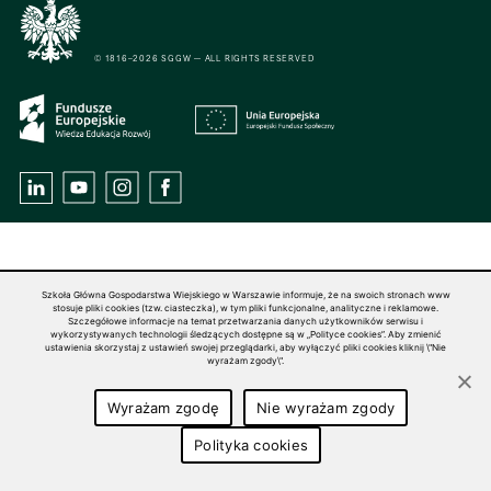
© 1816–2026 SGGW — ALL RIGHTS RESERVED
Szkoła Główna Gospodarstwa Wiejskiego w Warszawie informuje, że na swoich stronach www
stosuje pliki cookies (tzw. ciasteczka), w tym pliki funkcjonalne, analityczne i reklamowe.
Szczegółowe informacje na temat przetwarzania danych użytkowników serwisu i
wykorzystywanych technologii śledzących dostępne są w „Polityce cookies”. Aby zmienić
ustawienia skorzystaj z ustawień swojej przeglądarki, aby wyłączyć pliki cookies kliknij \"Nie
wyrażam zgody\".
Wyrażam zgodę
Nie wyrażam zgody
Polityka cookies