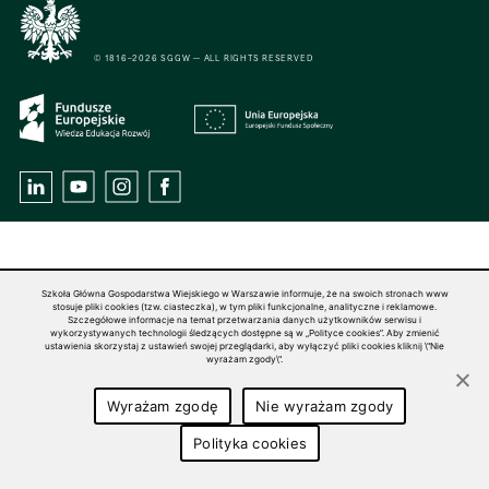
© 1816–2026 SGGW — ALL RIGHTS RESERVED
Szkoła Główna Gospodarstwa Wiejskiego w Warszawie informuje, że na swoich stronach www
stosuje pliki cookies (tzw. ciasteczka), w tym pliki funkcjonalne, analityczne i reklamowe.
Szczegółowe informacje na temat przetwarzania danych użytkowników serwisu i
wykorzystywanych technologii śledzących dostępne są w „Polityce cookies”. Aby zmienić
ustawienia skorzystaj z ustawień swojej przeglądarki, aby wyłączyć pliki cookies kliknij \"Nie
wyrażam zgody\".
Wyrażam zgodę
Nie wyrażam zgody
Polityka cookies