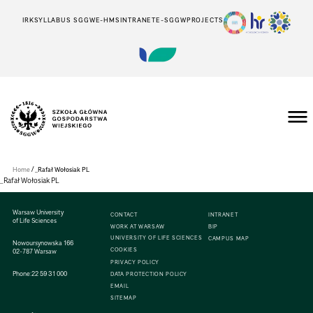
IRK
SYLLABUS SGGW
E-HMS
INTRANET
E-SGGW
PROJECTS
Szkoła
Główna
Gospodarstwa
/
Home
_Rafał Wołosiak PL
Wiejskiego
_Rafał Wołosiak PL
w
Warszawie
Warsaw University
CONTACT
INTRANET
of Life Sciences
WORK AT WARSAW
BIP
UNIVERSITY OF LIFE SCIENCES
CAMPUS MAP
Nowoursynowska 166
COOKIES
02-787 Warsaw
PRIVACY POLICY
Phone:
22 59 31 000
DATA PROTECTION POLICY
EMAIL
SITEMAP