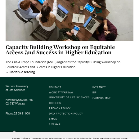
Capacity Building Workshop on Equitable
Access and Success in Higher Education
The Asia-Europe Foundation (ASEF) organises the Capacity Building Workshop on
Equitable Access and Success in Higher Education.
Continue reading
Warsaw University
CONTACT
INTRANET
of Life Sciences
WORK AT WARSAW
BIP
UNIVERSITY OF LIFE SCIENCES
CAMPUS MAP
Nowoursynowska 166
COOKIES
02-787 Warsaw
PRIVACY POLICY
Phone:
22 59 31 000
DATA PROTECTION POLICY
EMAIL
SITEMAP
Szkoła Główna Gospodarstwa Wiejskiego w Warszawie informuje, że na swoich stronach www