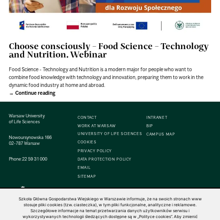
Choose consciously – Food Science – Technology
and Nutrition. Webinar
Food Science - Technology and Nutrition is a modern major for people who want to
combine food knowledge with technology and innovation, preparing them to work in the
dynamic food industry at home and abroad.
Continue reading
Warsaw University
CONTACT
INTRANET
of Life Sciences
WORK AT WARSAW
BIP
UNIVERSITY OF LIFE SCIENCES
CAMPUS MAP
Nowoursynowska 166
COOKIES
02-787 Warsaw
PRIVACY POLICY
Phone:
22 59 31 000
DATA PROTECTION POLICY
EMAIL
SITEMAP
Szkoła Główna Gospodarstwa Wiejskiego w Warszawie informuje, że na swoich stronach www
stosuje pliki cookies (tzw. ciasteczka), w tym pliki funkcjonalne, analityczne i reklamowe.
Szczegółowe informacje na temat przetwarzania danych użytkowników serwisu i
© 1816–2026 SGGW — ALL RIGHTS RESERVED
wykorzystywanych technologii śledzących dostępne są w „Polityce cookies”. Aby zmienić