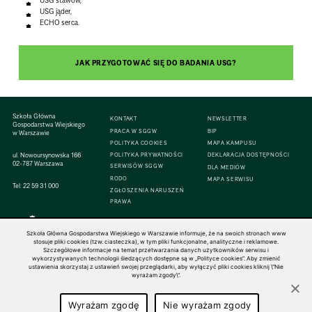
USG stawów,
USG jąder,
ECHO serca.
JAK PRZYGOTOWAĆ SIĘ DO BADANIA USG?
Szkoła Główna
KONTAKT
NEWSLETTER
Gospodarstwa Wiejskiego
PRACA W SGGW
BIP
w Warszawie
POLITYKA COOKIES
MAPA KAMPUSU
ul. Nowoursynowska 166
POLITYKA PRYWATNOŚCI
DEKLARACJA DOSTĘPNOŚCI
02-787 Warszawa
SERWISÓW SGGW
DLA MEDIÓW
RODO
MAPA SERWISU
Tel:
22 59 31 000
ZGŁOSZENIA NARUSZEŃ
PRAWA
Szkoła Główna Gospodarstwa Wiejskiego w Warszawie informuje, że na swoich stronach www
stosuje pliki cookies (tzw. ciasteczka), w tym pliki funkcjonalne, analityczne i reklamowe.
Szczegółowe informacje na temat przetwarzania danych użytkowników serwisu i
© 1816–2026 SGGW — ALL RIGHTS RESERVED
wykorzystywanych technologii śledzących dostępne są w „Polityce cookies”. Aby zmienić
ustawienia skorzystaj z ustawień swojej przeglądarki, aby wyłączyć pliki cookies kliknij \"Nie
wyrażam zgody\".
Wyrażam zgodę
Nie wyrażam zgody