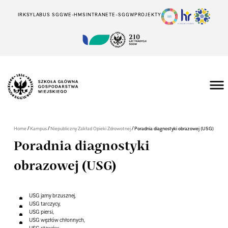
IRK
SYLABUS SGGW
E-HMS
INTRANET
E-SGGW
PROJEKTY
/
/
/
Home
Kampus
Niepubliczny Zakład Opieki Zdrowotnej
Poradnia diagnostyki obrazowej (USG)
Poradnia diagnostyki
obrazowej (USG)
USG jamy brzusznej,
USG tarczycy,
USG piersi,
USG węzłów chłonnych,