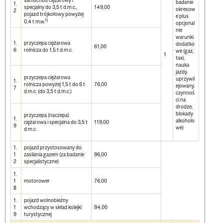
samochód ciężarowy i
badanie
1.
specjalny do 3,5 t d.m.c.,
149,00
okresow
2
pojazd trójkołowy powyżej
e plus
1)
0,4 t m.w.
opcjonal
nie
warunki
1.
przyczepa ciężarowa
dodatko
61,00
6
rolnicza do 1,5 t d.m.c.
we (gaz,
1
taxi,
nauka
jazdy,
przyczepa ciężarowa
uprzywil
1.
rolnicza powyżej 1,5 t do 6 t
76,00
ejowany,
7
d.m.c. (do 3,5 t d.m.c.)
czynnoś
ci na
drodze,
blokady
przyczepa (naczepa)
1.
alkoholo
ciężarowa i specjalna do 3,5 t
119,00
9
we)
d.m.c.
1.
pojazd przystosowany do
1
zasilania gazem (za badanie
96,00
2
specjalistyczne)
1.
1
motorower
76,00
8
1.
pojazd wolnobieżny
1
wchodzący w skład kolejki
94,00
9
turystycznej