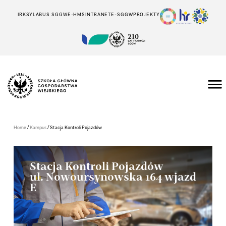
IRK
SYLABUS SGGW
E-HMS
INTRANET
E-SGGW
PROJEKTY
/
/
Home
Kampus
Stacja Kontroli Pojazdów
Stacja Kontroli Pojazdów
ul. Nowoursynowska 164 wjazd
E