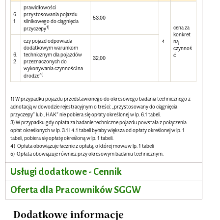
prawidłowości
6.
przystosowania pojazdu
53,00
1
silnikowego do ciągnięcia
1)
cena za
przyczepy
konkret
czy pojazd odpowiada
4
ną
dodatkowym warunkom
czynnoś
6.
technicznym dla pojazdów
ć
32,00
2
przeznaczonych do
wykonywania czynności na
4)
drodze
1) W przypadku pojazdu przedstawionego do okresowego badania technicznego z
adnotacją w dowodzie rejestracyjnym o treści: „przystosowany do ciągnięcia
przyczepy” lub „HAK” nie pobiera się opłaty określonej w lp. 6.1 tabeli.
3) W przypadku gdy opłata za badanie techniczne pojazdu powstała z połączenia
opłat określonych w lp. 3.1 i 4.1 tabeli byłaby większa od opłaty określonej w lp. 1
tabeli, pobiera się opłatę określoną w lp. 1 tabeli.
4) Opłata obowiązuje łacznie z opłatą, o której mowa w lp. 1 tabeli
5) Opłata obowiązuje również przy okresowym badaniu technicznym.
Usługi dodatkowe - Cennik
Oferta dla Pracowników SGGW
Dodatkowe informacje