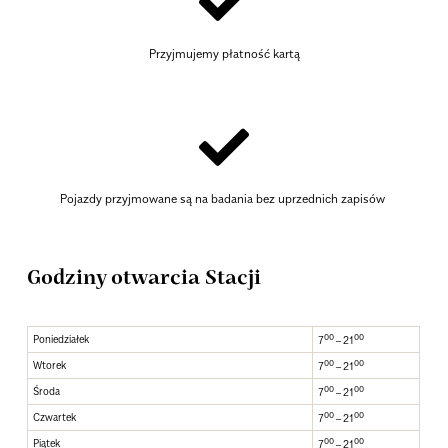
Przyjmujemy płatność kartą
Pojazdy przyjmowane są na badania bez uprzednich zapisów
Godziny otwarcia Stacji
00
00
Poniedziałek
7
– 21
00
00
Wtorek
7
– 21
00
00
Środa
7
– 21
00
00
Czwartek
7
– 21
00
00
Piątek
7
– 21