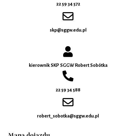
22 59 34 572
skp@sggw.edu.pl
kierownik SKP SGGW Robert Sobótka
22 59 34 588
robert_sobotka@sggw.edu.pl
Mapa dojazdu