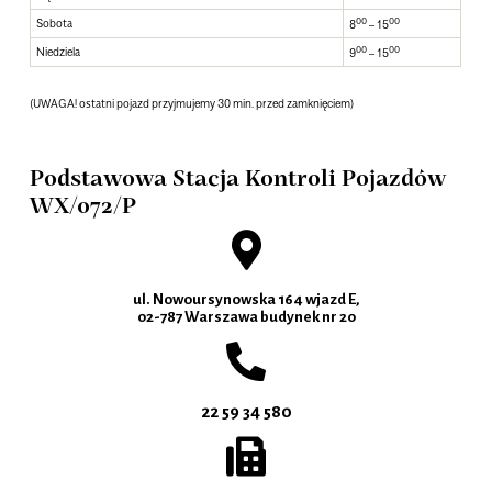
00
00
Sobota
8
– 15
00
00
Niedziela
9
– 15
(UWAGA! ostatni pojazd przyjmujemy 30 min. przed zamknięciem)
Podstawowa Stacja Kontroli Pojazdów
WX/072/P
ul. Nowoursynowska 164 wjazd E,
02-787 Warszawa budynek nr 20
22 59 34 580