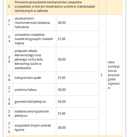
Ponowne sprawdzenie mechanizmów i zespołów
2
w pojeździe, w którym stwierdzono usterki w trakcie badań
technicznych w zakresie:
skuteczności i
2.
równomierności działania
30,00
1
hamulców
ustawienia i natężenia
2.
świateł drogowych i świateł
21,00
4
mijania
połączeń układu
kierowniczego oraz
2.
jałowego ruchu koła
30,00
5
cena
kierownicy, luzów w
sumaryc
zawieszeniu
zna za
2
poszcze
2.
toksyczności spalin
21,00
gólne
6
czynnoś
2.
ci
poziomu hałasu
30,00
7
2.
geometrii kół jednej osi
55,00
8
2.
działania amortyzatorów
21,00
9
jednej osi
2.
wszystkich innych usterek
1
30,00
łącznie
0