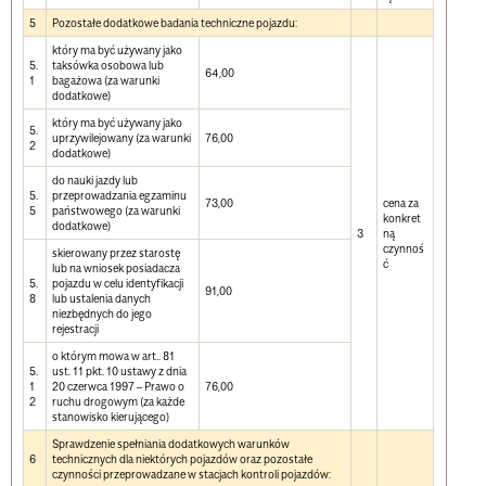
5
Pozostałe dodatkowe badania techniczne pojazdu:
który ma być używany jako
5.
taksówka osobowa lub
64,00
1
bagażowa (za warunki
dodatkowe)
który ma być używany jako
5.
uprzywilejowany (za warunki
76,00
2
dodatkowe)
do nauki jazdy lub
5.
przeprowadzania egzaminu
73,00
cena za
5
państwowego (za warunki
konkret
dodatkowe)
3
ną
czynnoś
skierowany przez starostę
ć
lub na wniosek posiadacza
5.
pojazdu w celu identyfikacji
91,00
8
lub ustalenia danych
niezbędnych do jego
rejestracji
o którym mowa w art.. 81
5.
ust. 11 pkt. 10 ustawy z dnia
1
20 czerwca 1997 – Prawo o
76,00
2
ruchu drogowym (za każde
stanowisko kierującego)
Sprawdzenie spełniania dodatkowych warunków
6
technicznych dla niektórych pojazdów oraz pozostałe
czynności przeprowadzane w stacjach kontroli pojazdów: