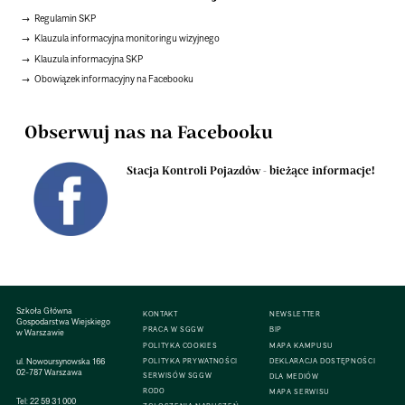
Regulamin SKP
Klauzula informacyjna monitoringu wizyjnego
Klauzula informacyjna SKP
Obowiązek informacyjny na Facebooku
Obserwuj nas na Facebooku
Stacja Kontroli Pojazdów - bieżące informacje!
Szkoła Główna
KONTAKT
NEWSLETTER
Gospodarstwa Wiejskiego
PRACA W SGGW
BIP
w Warszawie
POLITYKA COOKIES
MAPA KAMPUSU
ul. Nowoursynowska 166
POLITYKA PRYWATNOŚCI
DEKLARACJA DOSTĘPNOŚCI
02-787 Warszawa
SERWISÓW SGGW
DLA MEDIÓW
RODO
MAPA SERWISU
Tel:
22 59 31 000