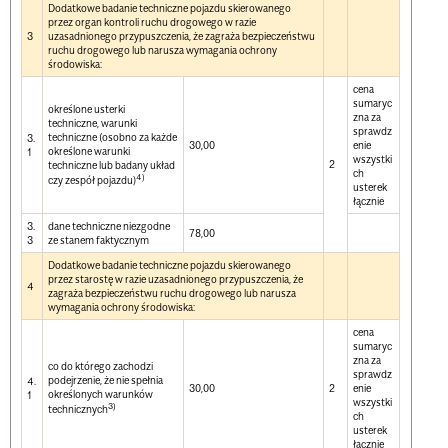
Dodatkowe badanie techniczne pojazdu skierowanego
przez organ kontroli ruchu drogowego w razie
3
uzasadnionego przypuszczenia, że zagraża bezpieczeństwu
ruchu drogowego lub narusza wymagania ochrony
środowiska:
cena
sumaryc
określone usterki
zna za
techniczne, warunki
sprawdz
techniczne (osobno za każde
3.
30,00
enie
określone warunki
1
wszystki
2
techniczne lub badany układ
ch
4)
czy zespół pojazdu)
usterek
łącznie
3.
dane techniczne niezgodne
78,00
3
ze stanem faktycznym
Dodatkowe badanie techniczne pojazdu skierowanego
przez starostę w razie uzasadnionego przypuszczenia, że
4
zagraża bezpieczeństwu ruchu drogowego lub narusza
wymagania ochrony środowiska:
cena
sumaryc
zna za
co do którego zachodzi
sprawdz
podejrzenie, że nie spełnia
4.
30,00
2
enie
określonych warunków
1
wszystki
3)
technicznych
ch
usterek
łącznie