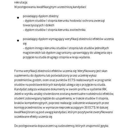
rekrutacja:
W postępowaniu kwalifikacyjnym uczestniczą kandydaci:
posiadający dyplom zbieżny:
- dyplom studiów I stopnia kierunku hodowla i ochrona zwierząt
towarzyszących i dzikich
- dyplom studiów I stopnia kierunku zootechnika
posiadający dyplom wymagający weryfikacji zbieżności efektów uczenia
się:
- dyplom innego kierunku studiów I stopnia lub studiów jednolitych
magisterskich lub dyplom zagraniczny uprawniający do ubiegania się o
przyjęcie na studia drugiego stopnia w kraju wydania.
Forma weryfikacji zbieżności efektów uczenia się:
Weryfikowany jest skan
suplementu do dyplomu lub poświadczony przez uczelnię wykaz
przedmiotów, godzin, ocen oraz punktów ECTS realizowanych w programie
studiów na podstawie których kandydat ubiega się o przyjęcie na studia.
Kandydat załącza wskazane dokumenty w swoim profilu w systemie IRK.
Jeżeli w wyniku analizy stwierdzone zostaną ewentualne rozbieżności efektów,
student zobowiązany będzie do uzupełnienia, w trakcie studiów II stopnia,
braków kompetencyjnych, poprzez realizację i zaliczenie wskazanych przez
komisję przedmiotów, w wymiarze nieprzekraczającym 30 ECTS. W dalszej
kwalifikacji brani są pod uwagę kandydaci, którym pozytywnie zweryfikowano
oczekiwane efekty uczenia się.
Do postępowania dopuszczeni są cudzoziemcy, których znajomość języka