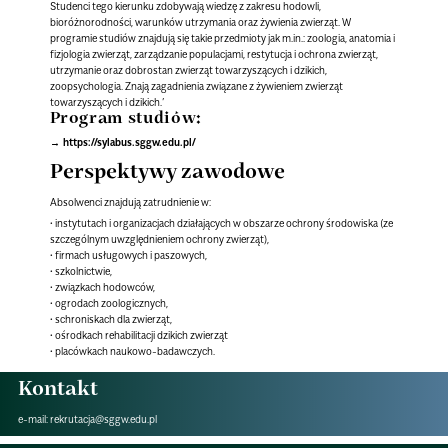
Studenci tego kierunku zdobywają wiedzę z zakresu hodowli,
bioróżnorodności, warunków utrzymania oraz żywienia zwierząt. W
programie studiów znajdują się takie przedmioty jak m.in.: zoologia, anatomia i
fizjologia zwierząt, zarządzanie populacjami, restytucja i ochrona zwierząt,
utrzymanie oraz dobrostan zwierząt towarzyszących i dzikich,
zoopsychologia. Znają zagadnienia związane z żywieniem zwierząt
towarzyszących i dzikich.’
Program studiów:
https://sylabus.sggw.edu.pl/
Perspektywy zawodowe
Absolwenci znajdują zatrudnienie w:
• instytutach i organizacjach działających w obszarze ochrony środowiska (ze
szczególnym uwzględnieniem ochrony zwierząt),
• firmach usługowych i paszowych,
• szkolnictwie,
• związkach hodowców,
• ogrodach zoologicznych,
• schroniskach dla zwierząt,
• ośrodkach rehabilitacji dzikich zwierząt
• placówkach naukowo-badawczych.
Kontakt
e-mail:
rekrutacja@sggw.edu.pl