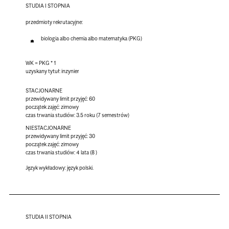
STUDIA I STOPNIA
przedmioty rekrutacyjne:
biologia albo chemia albo matematyka (PKG)
WK = PKG * 1
uzyskany tytuł: inzynier
STACJONARNE
przewidywany limit przyjęć: 60
początek zajęć: zimowy
czas trwania studiów: 3.5 roku (7 semestrów)
NIESTACJONARNE
przewidywany limit przyjęć: 30
początek zajęć: zimowy
czas trwania studiów: 4 lata (8 )
Język wykładowy:
język polski.
STUDIA II STOPNIA