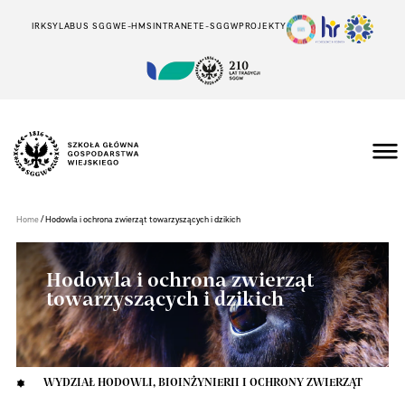
IRK
SYLABUS SGGW
E-HMS
INTRANET
E-SGGW
PROJEKTY
Szkoła
Główna
Gospodarstwa
/
Home
Hodowla i ochrona zwierząt towarzyszących i dzikich
Wiejskiego
w
Warszawie
Hodowla i ochrona zwierząt
towarzyszących i dzikich
WYDZIAŁ HODOWLI, BIOINŻYNIERII I OCHRONY ZWIERZĄT