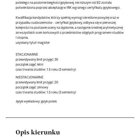
polskiego na poziomie biegłości językowej, nie niższym niż B2 została
potwierdzona poprzez akceptację w IRK wgranego certyfikatu językowego.
Kwalifikacja kandydatów, którzy spełnią wymogi określone powyżej oraz w
przypadku cudzoziemców - certyfikat językowy, odbywa się w pierwszej
kolejności na postawie oceny na dyplomie, a następnie średniej arytmetycznej
ze wszystkich ocen końcowych z przedmiotów objętych programem studiów
I stopnia.
uzyskany tytuł: magister
STACJONARNE
przewidywany limit przyjęć: 30
początek zajęć: letni
czas trwania studiów: 1.5 roku (3 semestry)
NIESTACJONARNE
przewidywany limit przyjęć: 20
początek zajęć: zimowy
czas trwania studiów: 1.5 roku (3 semestry)
Język wykładowy:
język polski.
Opis kierunku