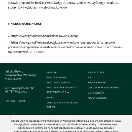
sprawie stypendiów ministra właściwego do spraw szkolnictwa wyższego i nauki dla
studentów i wybitnych młodych naukowców
FINANSOWANIE NAUKI
https://www.gov.pl/web/nauka/finansowanie-nauki
https://www.gov.pl/web/nauka/ogloszenie-wynikow-postepowania-w-sprawie-
przyznania-stypendiow-ministra-nauki-i-szkolnictwa-wyzszego-dla-studentow-na-
rok-akademicki-20192020
Szkoła Główna
KONTAKT
NEWSLETTER
Gospodarstwa Wiejskiego
PRACA W SGGW
BIP
w Warszawie
POLITYKA COOKIES
MAPA KAMPUSU
ul. Nowoursynowska 166
POLITYKA PRYWATNOŚCI
DEKLARACJA DOSTĘPNOŚCI
02-787 Warszawa
SERWISÓW SGGW
DLA MEDIÓW
RODO
MAPA SERWISU
Tel:
22 59 31 000
ZGŁOSZENIA NARUSZEŃ
PRAWA
Szkoła Główna Gospodarstwa Wiejskiego w Warszawie informuje, że na swoich stronach www
stosuje pliki cookies (tzw. ciasteczka), w tym pliki funkcjonalne, analityczne i reklamowe.
Szczegółowe informacje na temat przetwarzania danych użytkowników serwisu i
© 1816–2026 SGGW — ALL RIGHTS RESERVED
wykorzystywanych technologii śledzących dostępne są w „Polityce cookies”. Aby zmienić