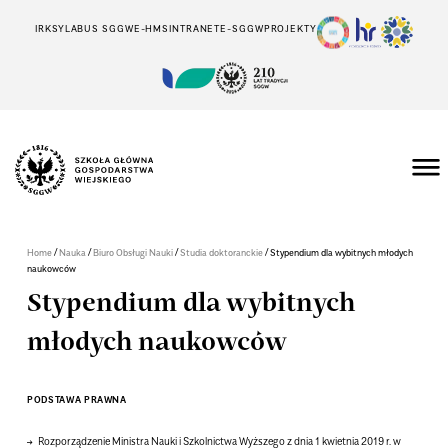
IRK
SYLABUS SGGW
E-HMS
INTRANET
E-SGGW
PROJEKTY
/
/
/
/
Home
Nauka
Biuro Obsługi Nauki
Studia doktoranckie
Stypendium dla wybitnych młodych
naukowców
Stypendium dla wybitnych
młodych naukowców
PODSTAWA PRAWNA
Rozporządzenie Ministra Nauki i Szkolnictwa Wyższego z dnia 1 kwietnia 2019 r. w