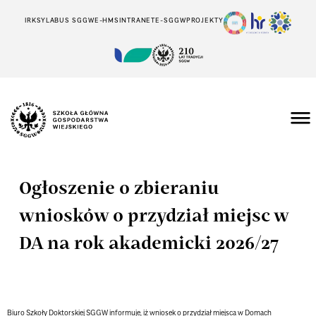
IRK
SYLABUS SGGW
E-HMS
INTRANET
E-SGGW
PROJEKTY
Ogłoszenie o zbieraniu
wniosków o przydział miejsc w
DA na rok akademicki 2026/27
Biuro Szkoły Doktorskiej SGGW informuje, iż wniosek o przydział miejsca w Domach