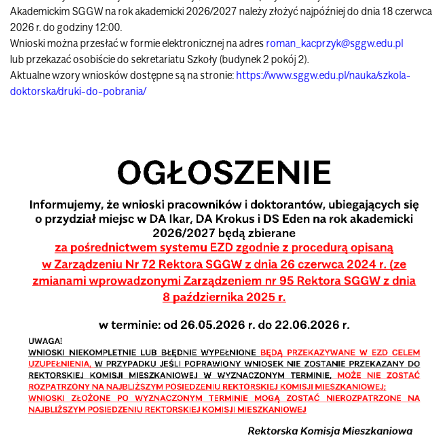
Akademickim SGGW na rok akademicki 2026/2027 należy złożyć najpóźniej
do dnia 18 czerwca
2026 r. do godziny 12:00.
Wnioski można przesłać w formie elektronicznej na adres
roman_kacprzyk@sggw.edu.pl
lub przekazać osobiście do sekretariatu Szkoły (budynek 2 pokój 2).
Aktualne wzory wniosków dostępne są na stronie:
https://www.sggw.edu.pl/nauka/szkola-
doktorska/druki-do-pobrania/