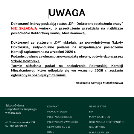
Szkoła Główna
KONTAKT
NEWSLETTER
Gospodarstwa Wiejskiego
PRACA W SGGW
BIP
w Warszawie
POLITYKA COOKIES
MAPA KAMPUSU
ul. Nowoursynowska 166
POLITYKA PRYWATNOŚCI
DEKLARACJA DOSTĘPNOŚCI
02-787 Warszawa
SERWISÓW SGGW
DLA MEDIÓW
RODO
MAPA SERWISU