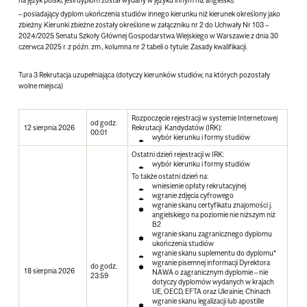
– posiadający dyplom ukończenia studiów innego kierunku niż kierunek określony jako
zbieżny. Kierunki zbieżne zostały określone w załączniku nr 2 do Uchwały Nr 103 –
2024/2025 Senatu Szkoły Głównej Gospodarstwa Wiejskiego w Warszawie z dnia 30
czerwca 2025 r. z późn. zm., kolumna nr 2 tabeli o tytule: Zasady kwalifikacji.
Tura 3 Rekrutacja uzupełniająca (dotyczy kierunków studiów, na których pozostały
wolne miejsca)
Rozpoczęcie rejestracji w systemie Internetowej
od godz.
12 sierpnia 2026
Rekrutacji Kandydatów (IRK):
00:01
wybór kierunku i formy studiów
Ostatni dzień rejestracji w IRK:
wybór kierunku i formy studiów
To także ostatni dzień na:
wniesienie opłaty rekrutacyjnej
wgranie zdjęcia cyfrowego
wgranie skanu certyfikatu znajomości j.
angielskiego na poziomie nie niższym niż
B2
wgranie skanu zagranicznego dyplomu
ukończenia studiów
wgranie skanu suplementu do dyplomu*
wgranie pisemnej informacji Dyrektora
do godz.
18 sierpnia 2026
NAWA o zagranicznym dyplomie – nie
23:59
dotyczy dyplomów wydanych w krajach
UE, OECD, EFTA oraz Ukrainie, Chinach
wgranie skanu legalizacji lub apostille