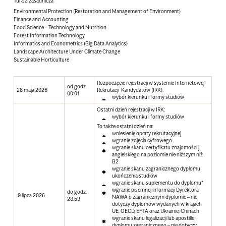
Tura 2 zasadnicza
Environmental Protection (Restoration and Management of Environment)
Finance and Accounting
Food Science – Technology and Nutrition
Forest Information Technology
Informatics and Econometrics (Big Data Analytics)
Landscape Architecture Under Climate Change
Sustainable Horticulture
Rozpoczęcie rejestracji w systemie Internetowej
od godz.
28 maja 2026
Rekrutacji Kandydatów (IRK):
00:01
wybór kierunku i formy studiów
Ostatni dzień rejestracji w IRK:
wybór kierunku i formy studiów
To także ostatni dzień na:
wniesienie opłaty rekrutacyjnej
wgranie zdjęcia cyfrowego
wgranie skanu certyfikatu znajomości j.
angielskiego na poziomie nie niższym niż
B2
wgranie skanu zagranicznego dyplomu
ukończenia studiów
wgranie skanu suplementu do dyplomu*
wgranie pisemnej informacji Dyrektora
do godz.
9 lipca 2026
NAWA o zagranicznym dyplomie – nie
23:59
dotyczy dyplomów wydanych w krajach
UE, OECD, EFTA oraz Ukrainie, Chinach
wgranie skanu legalizacji lub apostille
dyplomu zagranicznego – nie dotyczy