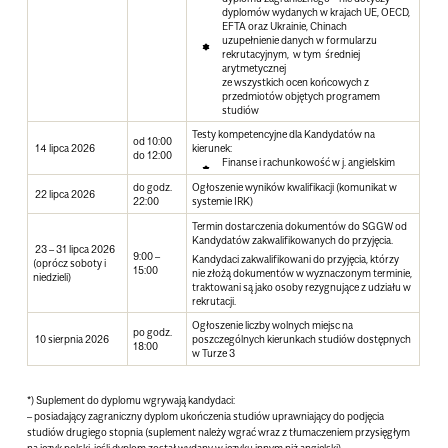
dyplomów wydanych w krajach UE, OECD,
EFTA oraz Ukrainie, Chinach
uzupełnienie danych w formularzu
rekrutacyjnym, w tym średniej
arytmetycznej
ze wszystkich ocen końcowych z
przedmiotów objętych programem
studiów
Testy kompetencyjne dla Kandydatów na
od 10:00
14 lipca 2026
kierunek:
do 12:00
Finanse i rachunkowość w j. angielskim
do godz.
Ogłoszenie wyników kwalifikacji (komunikat w
22 lipca 2026
22:00
systemie IRK)
Termin dostarczenia dokumentów do SGGW od
Kandydatów zakwalifikowanych do przyjęcia.
23 – 31 lipca 2026
9:00 –
Kandydaci zakwalifikowani do przyjęcia, którzy
(oprócz soboty i
15:00
nie złożą dokumentów w wyznaczonym terminie,
niedzieli)
traktowani są jako osoby rezygnujące z udziału w
rekrutacji.
Ogłoszenie liczby wolnych miejsc na
po godz.
10 sierpnia 2026
poszczególnych kierunkach studiów dostępnych
18:00
w Turze 3
*) Suplement do dyplomu wgrywają kandydaci:
– posiadający zagraniczny dyplom ukończenia studiów uprawniający do podjęcia
studiów drugiego stopnia (suplement należy wgrać wraz z tłumaczeniem przysięgłym
na język polski, jeśli dyplom został wydany w języku innym niż angielski).