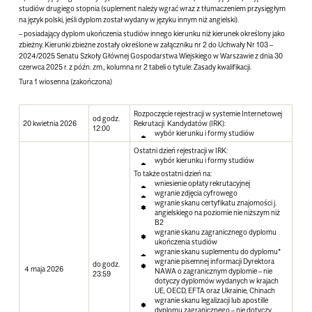
studiów drugiego stopnia (suplement należy wgrać wraz z tłumaczeniem przysięgłym
na język polski, jeśli dyplom został wydany w języku innym niż angielski).
– posiadający dyplom ukończenia studiów innego kierunku niż kierunek określony jako
zbieżny. Kierunki zbieżne zostały określone w załączniku nr 2 do Uchwały Nr 103 –
2024/2025 Senatu Szkoły Głównej Gospodarstwa Wiejskiego w Warszawie z dnia 30
czerwca 2025 r. z późn. zm., kolumna nr 2 tabeli o tytule: Zasady kwalifikacji.
Tura 1 wiosenna (zakończona)
Rozpoczęcie rejestracji w systemie Internetowej
od godz.
20 kwietnia 2026
Rekrutacji Kandydatów (IRK):
12:00
wybór kierunku i formy studiów
Ostatni dzień rejestracji w IRK:
wybór kierunku i formy studiów
To także ostatni dzień na:
wniesienie opłaty rekrutacyjnej
wgranie zdjęcia cyfrowego
wgranie skanu certyfikatu znajomości j.
angielskiego na poziomie nie niższym niż
B2
wgranie skanu zagranicznego dyplomu
ukończenia studiów
wgranie skanu suplementu do dyplomu*
wgranie pisemnej informacji Dyrektora
do godz.
4 maja 2026
NAWA o zagranicznym dyplomie – nie
23:59
dotyczy dyplomów wydanych w krajach
UE, OECD, EFTA oraz Ukrainie, Chinach
wgranie skanu legalizacji lub apostille
dyplomu zagranicznego – nie dotyczy