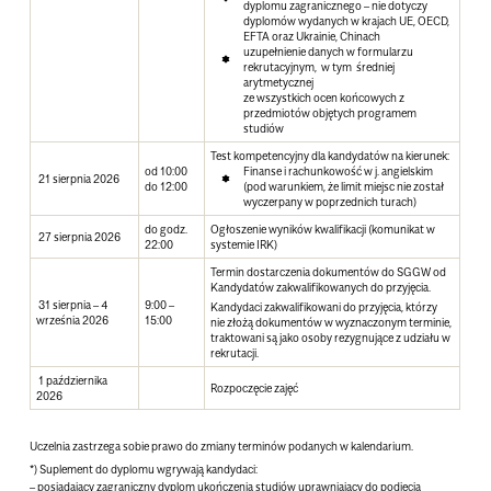
dyplomu zagranicznego – nie dotyczy
dyplomów wydanych w krajach UE, OECD,
EFTA oraz Ukrainie, Chinach
uzupełnienie danych w formularzu
rekrutacyjnym, w tym średniej
arytmetycznej
ze wszystkich ocen końcowych z
przedmiotów objętych programem
studiów
Test kompetencyjny dla kandydatów na kierunek:
od 10:00
Finanse i rachunkowość w j. angielskim
21 sierpnia 2026
do 12:00
(pod warunkiem, że limit miejsc nie został
wyczerpany w poprzednich turach)
do godz.
Ogłoszenie wyników kwalifikacji (komunikat w
27 sierpnia 2026
22:00
systemie IRK)
Termin dostarczenia dokumentów do SGGW od
Kandydatów zakwalifikowanych do przyjęcia.
31 sierpnia – 4
9:00 –
Kandydaci zakwalifikowani do przyjęcia, którzy
września 2026
15:00
nie złożą dokumentów w wyznaczonym terminie,
traktowani są jako osoby rezygnujące z udziału w
rekrutacji.
1 października
Rozpoczęcie zajęć
2026
Uczelnia zastrzega sobie prawo do zmiany terminów podanych w kalendarium.
*) Suplement do dyplomu wgrywają kandydaci:
– posiadający zagraniczny dyplom ukończenia studiów uprawniający do podjęcia