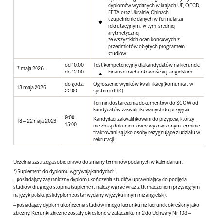
dyplomów wydanych w krajach UE, OECD,
EFTA oraz Ukrainie, Chinach
uzupełnienie danych w formularzu
rekrutacyjnym, w tym średniej
arytmetycznej
ze wszystkich ocen końcowych z
przedmiotów objętych programem
studiów
od 10:00
Test kompetencyjny dla kandydatów na kierunek:
7 maja 2026
do 12:00
Finanse i rachunkowość w j. angielskim
do godz.
Ogłoszenie wyników kwalifikacji (komunikat w
13 maja 2026
22:00
systemie IRK)
Termin dostarczenia dokumentów do SGGW od
kandydatów zakwalifikowanych do przyjęcia.
9:00 –
Kandydaci zakwalifikowani do przyjęcia, którzy
18 – 22 maja 2026
15:00
nie złożą dokumentów w wyznaczonym terminie,
traktowani są jako osoby rezygnujące z udziału w
rekrutacji.
Uczelnia zastrzega sobie prawo do zmiany terminów podanych w kalendarium.
*) Suplement do dyplomu wgrywają kandydaci:
– posiadający zagraniczny dyplom ukończenia studiów uprawniający do podjęcia
studiów drugiego stopnia (suplement należy wgrać wraz z tłumaczeniem przysięgłym
na język polski, jeśli dyplom został wydany w języku innym niż angielski).
– posiadający dyplom ukończenia studiów innego kierunku niż kierunek określony jako
zbieżny. Kierunki zbieżne zostały określone w załączniku nr 2 do Uchwały Nr 103 –