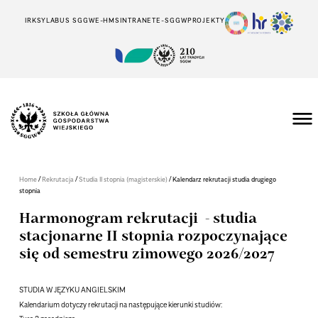
IRK
SYLABUS SGGW
E-HMS
INTRANET
E-SGGW
PROJEKTY
/
/
/
Home
Rekrutacja
Studia II stopnia (magisterskie)
Kalendarz rekrutacji studia drugiego
stopnia
Harmonogram rekrutacji - studia
stacjonarne II stopnia rozpoczynające
się od semestru zimowego 2026/2027
STUDIA W JĘZYKU ANGIELSKIM
Kalendarium dotyczy rekrutacji na następujące kierunki studiów: