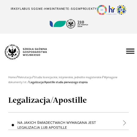
IRK
SYLABUS SGGW
E-HMS
INTRANET
E-SGGW
PROJEKTY
/
/
/
Home
Rekrutacja
Studia licencjackie, inżynierskie, jednolite magisterskie
Wymagane
/
dokumenty I st.
Legalizacja/Apostille studia pierwszego stopnia
Legalizacja/Apostille
NA JAKICH ŚWIADECTWACH WYMAGANA JEST
LEGALIZACJA LUB APOSTILLE