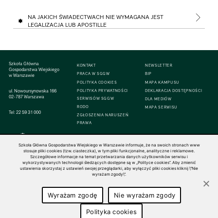
NA JAKICH ŚWIADECTWACH NIE WYMAGANA JEST
LEGALIZACJA LUB APOSTILLE
Szkoła Główna
KONTAKT
NEWSLETTER
Gospodarstwa Wiejskiego
PRACA W SGGW
BIP
w Warszawie
POLITYKA COOKIES
MAPA KAMPUSU
ul. Nowoursynowska 166
POLITYKA PRYWATNOŚCI
DEKLARACJA DOSTĘPNOŚCI
02-787 Warszawa
SERWISÓW SGGW
DLA MEDIÓW
RODO
MAPA SERWISU
Tel:
22 59 31 000
ZGŁOSZENIA NARUSZEŃ
PRAWA
Szkoła Główna Gospodarstwa Wiejskiego w Warszawie informuje, że na swoich stronach www
stosuje pliki cookies (tzw. ciasteczka), w tym pliki funkcjonalne, analityczne i reklamowe.
Szczegółowe informacje na temat przetwarzania danych użytkowników serwisu i
© 1816–2026 SGGW — ALL RIGHTS RESERVED
wykorzystywanych technologii śledzących dostępne są w „Polityce cookies”. Aby zmienić
ustawienia skorzystaj z ustawień swojej przeglądarki, aby wyłączyć pliki cookies kliknij \"Nie
wyrażam zgody\".
Wyrażam zgodę
Nie wyrażam zgody
Polityka cookies