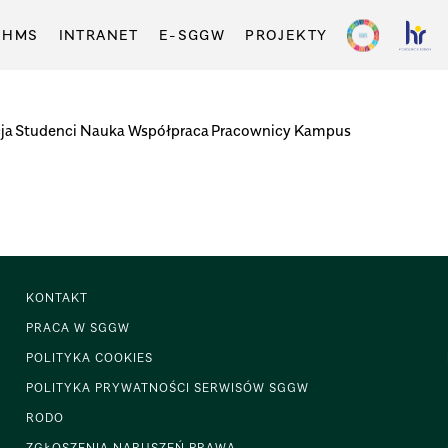
-HMS
INTRANET
E-SGGW
PROJEKTY
ja
Studenci
Nauka
Współpraca
Pracownicy
Kampus
KONTAKT
PRACA W SGGW
POLITYKA COOKIES
POLITYKA PRYWATNOŚCI SERWISÓW SGGW
RODO
ZGŁOSZENIA NARUSZEŃ PRAWA