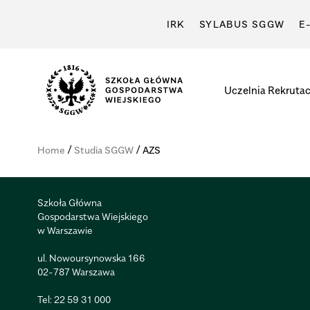
IRK
SYLABUS SGGW
E
Uczelnia
Rekrutac
Szkoła
Główna
/
/
Home
Studia SGGW
AZS
Gospodarstwa
Wiejskiego
w
Szkoła Główna
Warszawie
Gospodarstwa Wiejskiego
w Warszawie
ul. Nowoursynowska 166
02-787 Warszawa
Tel:
22 59 31 000