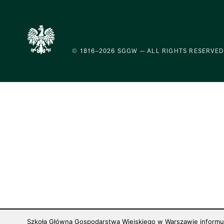
© 1816–2026 SGGW — ALL RIGHTS RESERVED
Szkoła Główna Gospodarstwa Wiejskiego w Warszawie informuje,