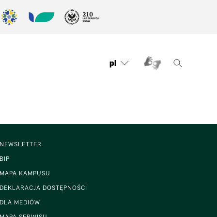
pl
NEWSLETTER
BIP
MAPA KAMPUSU
DEKLARACJA DOSTĘPNOŚCI
DLA MEDIÓW
MAPA SERWISU