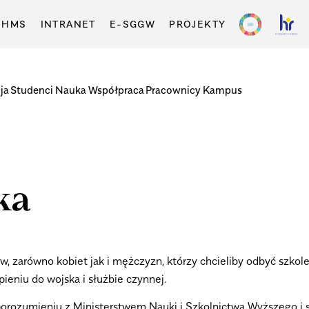
-HMS
INTRANET
E-SGGW
PROJEKTY
ja
Studenci
Nauka
Współpraca
Pracownicy
Kampus
ka
, zarówno kobiet jak i mężczyzn, którzy chcieliby odbyć szko
ieniu do wojska i służbie czynnej.
porozumieniu z Ministerstwem Nauki i Szkolnictwa Wyższego i 