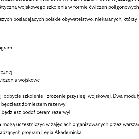
praktyczną wojskowego szkolenia w formie ćwiczeń poligonowyc
ych posiadających polskie obywatelstwo, niekaranych, którzy p
rogram
ycznej
wiczenia wojskowe
 odbycie szkolenie i złozenie przysięgi wojskowej. Dwa moduł
 będziesz żołnierzem rezerwy!
– będziesz podoficerem rezerwy!
mogą uczestniczyć w zajęciach organizowanych przez warszaw
wadzących program Legia Akademicka: