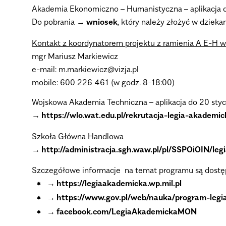
Akademia Ekonomiczno – Humanistyczna – aplikacja 
Do pobrania
wniosek
, który należy złożyć w dzie
Kontakt z koordynatorem projektu z ramienia A E-H 
mgr Mariusz Markiewicz
e-mail: m.markiewicz@vizja.pl
mobile: 600 226 461 (w godz. 8-18:00)
Wojskowa Akademia Techniczna – aplikacja do 20 sty
https://wlo.wat.edu.pl/rekrutacja-legia-akademic
Szkoła Główna Handlowa
http://administracja.sgh.waw.pl/pl/SSPOiOIN/leg
Szczegółowe informacje na temat programu są dostęp
https://legiaakademicka.wp.mil.pl
https://www.gov.pl/web/nauka/program-leg
facebook.com/LegiaAkademickaMON