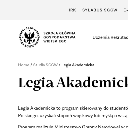
IRK
SYLABUS SGGW
E
Uczelnia
Rekrutac
/
/
Home
Studia SGGW
Legia Akademicka
Legia Akademic
Legia Akademicka to program skierowany do studentów
Polskiego, uzyskać stopień wojskowy lub myślą o wstąp
Program realizuje Ministerstwo Obrony Narodowej w 