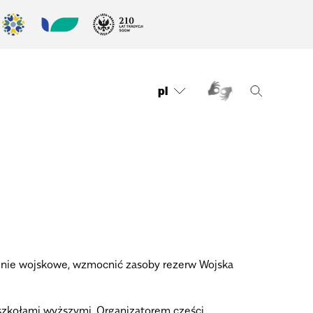
pl
lenie wojskowe, wzmocnić zasoby rezerw Wojska
szkołami wyższymi. Organizatorem części