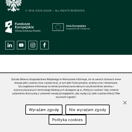
© 1816–2026 SGGW — ALL RIGHTS RESERVED
Szkoła Główna Gospodarstwa Wiejskiego w Warszawie informuje, że na swoich stronach www
stosuje pliki cookies (tzw. ciasteczka), w tym pliki funkcjonalne, analityczne i reklamowe.
Szczegółowe informacje na temat przetwarzania danych użytkowników serwisu i
wykorzystywanych technologii śledzących dostępne są w „Polityce cookies”. Aby zmienić
ustawienia skorzystaj z ustawień swojej przeglądarki, aby wyłączyć pliki cookies kliknij \"Nie
wyrażam zgody\".
Wyrażam zgodę
Nie wyrażam zgody
Polityka cookies