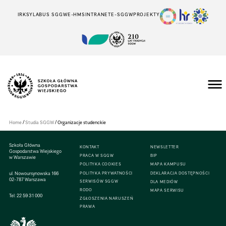
IRK
SYLABUS SGGW
E-HMS
INTRANET
E-SGGW
PROJEKTY
Szkoła
Główna
Gospodarstwa
/
/
Home
Studia SGGW
Organizacje studenckie
Wiejskiego
w
Warszawie
Szkoła Główna
KONTAKT
NEWSLETTER
Gospodarstwa Wiejskiego
PRACA W SGGW
BIP
w Warszawie
POLITYKA COOKIES
MAPA KAMPUSU
ul. Nowoursynowska 166
POLITYKA PRYWATNOŚCI
DEKLARACJA DOSTĘPNOŚCI
02-787 Warszawa
SERWISÓW SGGW
DLA MEDIÓW
RODO
MAPA SERWISU
Tel:
22 59 31 000
ZGŁOSZENIA NARUSZEŃ
PRAWA