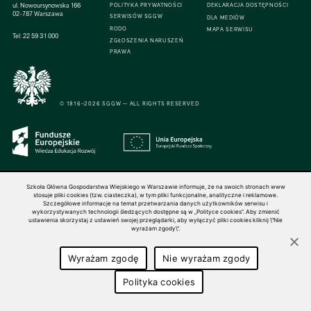
ul. Nowoursynowska 166
POLITYKA PRYWATNOŚCI
DEKLARACJA DOSTĘPNOŚCI
02-787 Warszawa
SERWISÓW SGGW
DLA MEDIÓW
RODO
MAPA SERWISU
Tel:
22 59 31 000
ZGŁOSZENIA NARUSZEŃ
PRAWA
© 1816–2026 SGGW — ALL RIGHTS RESERVED
Szkoła Główna Gospodarstwa Wiejskiego w Warszawie informuje, że na swoich stronach www
stosuje pliki cookies (tzw. ciasteczka), w tym pliki funkcjonalne, analityczne i reklamowe.
Szczegółowe informacje na temat przetwarzania danych użytkowników serwisu i
wykorzystywanych technologii śledzących dostępne są w „Polityce cookies”. Aby zmienić
ustawienia skorzystaj z ustawień swojej przeglądarki, aby wyłączyć pliki cookies kliknij \"Nie
wyrażam zgody\".
Wyrażam zgodę
Nie wyrażam zgody
Polityka cookies