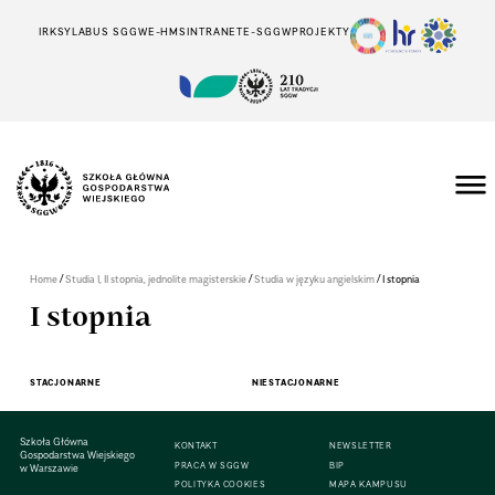
IRK
SYLABUS SGGW
E-HMS
INTRANET
E-SGGW
PROJEKTY
/
/
/
Home
Studia I, II stopnia, jednolite magisterskie
Studia w języku angielskim
I stopnia
I stopnia
STACJONARNE
NIESTACJONARNE
Szkoła Główna
KONTAKT
NEWSLETTER
Gospodarstwa Wiejskiego
PRACA W SGGW
BIP
w Warszawie
POLITYKA COOKIES
MAPA KAMPUSU