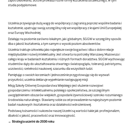
zapotrzebowaniu, SGGW prowadzi różne formy kształcenia ustawicznego, w tym
studia podyplomowe.
Uczelnia przywiązuje dużą wagę do współpracy z zagranicą poprzez wspólne badania i
kształcenie, upatrując swoją szczególną rolę we współpracy z krajami Unii Europejskiej
oraz Europy Wschodniej.
Działając na poziomie zarówno lokalnym, jak i globalnym, SGGW w szczególny sposób
dba o jakość kształcenia, a tym samym o wysoki poziom absolwentów.
Uczelnia traktuje człowieka jako największe swoje bogactwo i dba o dobre relacje
międzyludzkie i rozwój intelektualny. Jest otwarta na potrzeby Warszawy, Mazowsza i
całego kraju w badaniach kształceniu i różnych formach doradztwa. SGGW wychowując
studentów dąży do ukształtowania otwartego światopoglądu, tolerancji, patriotyzmu,
uczciwości, rzetelności naukowej, szacunku dla wszystkich ludzi.
Pamiętając o swoich korzeniach i jednocześnie przygotowując się do wyzwań
przyszłości, uczelnia deklaruje wypełnianie następującej misji:
Misją Szkoły Głównej Gospodarstwa Wiejskiego jest służenie rozwojowi
gospodarczemu i intelektualnemu polskiego społeczeństwa, ze szczególnym
uwzględnieniem obszarów wiejskich, gospodarki żywnościowej i szeroko rozumianego
środowiska naturalnego. Stawiamy sobie za cel prowadzenie na najwyższym poziomie
badań naukowych i kształcenia oraz działalności wdrożeniowej.
Podstawą tożsamości i sukcesów naszej Uczelni są wartości takie jak: profesjonalizm,
dbałość o jakość, pracowitość oraz innowacyjność.
Strategia uczelni do 2030 roku