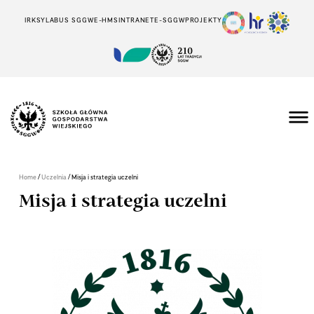
IRK
SYLABUS SGGW
E-HMS
INTRANET
E-SGGW
PROJEKTY
/
/
Home
Uczelnia
Misja i strategia uczelni
Misja i strategia uczelni