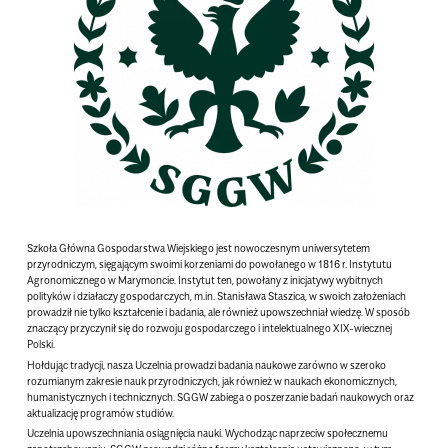
Szkoła Główna Gospodarstwa Wiejskiego jest nowoczesnym uniwersytetem
przyrodniczym, sięgającym swoimi korzeniami do powołanego w 1816 r. Instytutu
Agronomicznego w Marymoncie. Instytut ten, powołany z inicjatywy wybitnych
polityków i działaczy gospodarczych, m.in. Stanisława Staszica, w swoich założeniach
prowadził nie tylko kształcenie i badania, ale również upowszechniał wiedzę. W sposób
znaczący przyczynił się do rozwoju gospodarczego i intelektualnego XIX-wiecznej
Polski.
Hołdując tradycji, nasza Uczelnia prowadzi badania naukowe zarówno w szeroko
rozumianym zakresie nauk przyrodniczych, jak również w naukach ekonomicznych,
humanistycznych i technicznych. SGGW zabiega o poszerzanie badań naukowych oraz
aktualizację programów studiów.
Uczelnia upowszechniania osiągnięcia nauki. Wychodząc naprzeciw społecznemu