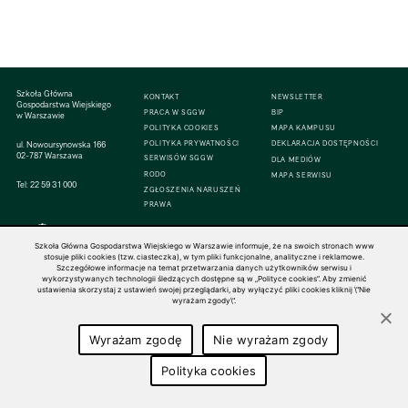
Szkoła Główna
KONTAKT
NEWSLETTER
Gospodarstwa Wiejskiego
PRACA W SGGW
BIP
w Warszawie
POLITYKA COOKIES
MAPA KAMPUSU
ul. Nowoursynowska 166
POLITYKA PRYWATNOŚCI
DEKLARACJA DOSTĘPNOŚCI
02-787 Warszawa
SERWISÓW SGGW
DLA MEDIÓW
RODO
MAPA SERWISU
Tel:
22 59 31 000
ZGŁOSZENIA NARUSZEŃ
PRAWA
Szkoła Główna Gospodarstwa Wiejskiego w Warszawie informuje, że na swoich stronach www
stosuje pliki cookies (tzw. ciasteczka), w tym pliki funkcjonalne, analityczne i reklamowe.
Szczegółowe informacje na temat przetwarzania danych użytkowników serwisu i
© 1816–2026 SGGW — ALL RIGHTS RESERVED
wykorzystywanych technologii śledzących dostępne są w „Polityce cookies”. Aby zmienić
ustawienia skorzystaj z ustawień swojej przeglądarki, aby wyłączyć pliki cookies kliknij \"Nie
wyrażam zgody\".
Wyrażam zgodę
Nie wyrażam zgody
Polityka cookies