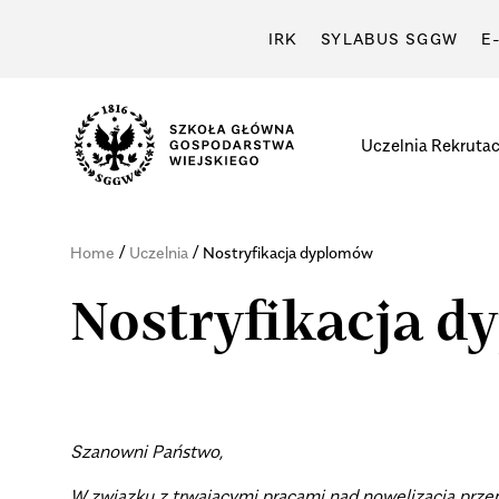
IRK
SYLABUS SGGW
E
Uczelnia
Rekrutac
/
/
Home
Uczelnia
Nostryfikacja dyplomów
Nostryfikacja 
Szanowni Państwo,
W związku z trwającymi pracami nad nowelizacją prz