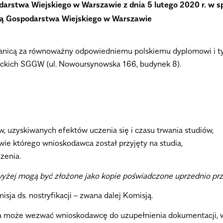
arstwa Wiejskiego w Warszawie z dnia 5 lutego 2020 r. w s
wną Gospodarstwa Wiejskiego w Warszawie
ranicą za równoważny odpowiedniemu polskiemu dyplomowi i 
enckich SGGW (ul. Nowoursynowska 166, budynek 8).
 uzyskiwanych efektów uczenia się i czasu trwania studiów,
ie którego wnioskodawca został przyjęty na studia,
zenia.
żej mogą być złożone jako kopie poświadczone uprzednio pr
ja ds. nostryfikacji – zwana dalej Komisją.
a może wezwać wnioskodawcę do uzupełnienia dokumentacji, w 