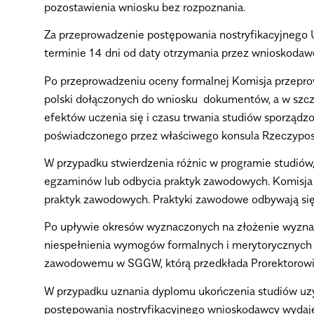
pozostawienia wniosku bez rozpoznania.
Za przeprowadzenie postępowania nostryfikacyjnego U
terminie 14 dni od daty otrzymania przez wnioskodaw
Po przeprowadzeniu oceny formalnej Komisja przepr
polski dołączonych do wniosku dokumentów, a w szc
efektów uczenia się i czasu trwania studiów
sporządzo
poświadczonego przez właściwego konsula Rzeczypospo
W przypadku stwierdzenia różnic w programie studiów
egzaminów lub odbycia praktyk zawodowych. Komisja ok
praktyk zawodowych. Praktyki zawodowe odbywają si
Po upływie okresów wyznaczonych na złożenie wyzna
niespełnienia wymogów formalnych i merytorycznych
zawodowemu w SGGW, którą przedkłada Prorektorowi 
W przypadku uznania dyplomu ukończenia studiów u
postępowania nostryfikacyjnego wnioskodawcy wydaje 