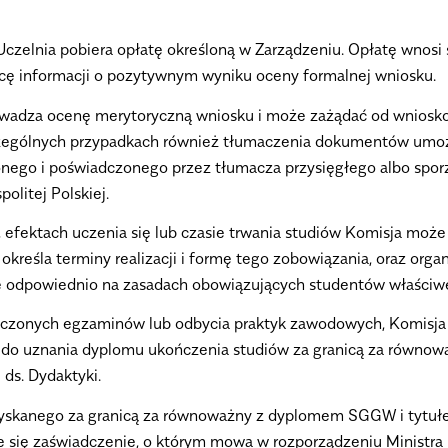
czelnia pobiera opłatę określoną w Zarządzeniu. Opłatę wnosi
cę informacji o pozytywnym wyniku oceny formalnej wniosku.
owadza ocenę merytoryczną wniosku i może zażądać od wniosko
zególnych przypadkach również tłumaczenia
dokumentów umożl
nego i poświadczonego przez tłumacza przysięgłego albo spor
litej Polskiej.
, efektach uczenia się lub czasie trwania studiów Komisja mo
reśla terminy realizacji i formę tego zobowiązania, oraz org
ę odpowiednio na zasadach obowiązujących studentów właściw
czonych egzaminów lub odbycia praktyk zawodowych, Komisja 
 do uznania dyplomu ukończenia studiów za granicą za równow
ds. Dydaktyki.
zyskanego za granicą za równoważny z dyplomem SGGW i tyt
się zaświadczenie, o którym mowa w rozporządzeniu Ministra 