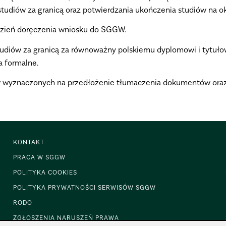
tudiów za granicą oraz potwierdzania ukończenia studiów na okr
 dzień doręczenia wniosku do SGGW.
udiów za granicą za równoważny polskiemu dyplomowi i tytu
a formalne
.
ów wyznaczonych na przedłożenie tłumaczenia dokumentów or
KONTAKT
PRACA W SGGW
POLITYKA COOKIES
POLITYKA PRYWATNOŚCI SERWISÓW SGGW
RODO
ZGŁOSZENIA NARUSZEŃ PRAWA