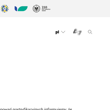
pl
powań nostryfikacyjnych informujemy, że