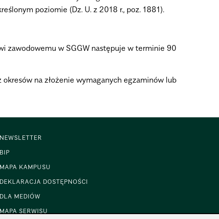
eślonym poziomie (Dz. U. z 2018 r., poz. 1881).
łowi zawodowemu w SGGW następuje w terminie 90
az okresów na złożenie wymaganych egzaminów lub
NEWSLETTER
BIP
MAPA KAMPUSU
DEKLARACJA DOSTĘPNOŚCI
DLA MEDIÓW
MAPA SERWISU