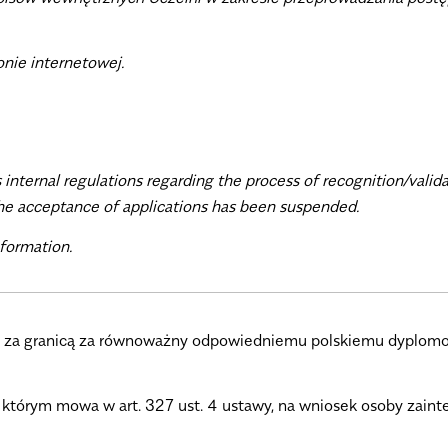
onie internetowej.
internal regulations regarding the process of recognition/valid
the acceptance of applications has been suspended.
nformation
.
w za granicą za równoważny odpowiedniemu polskiemu dyplom
tórym mowa w art. 327 ust. 4 ustawy, na wniosek osoby zaint