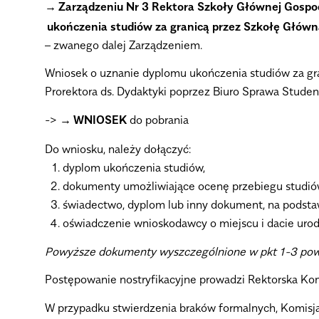
Zarządzeniu Nr 3 Rektora Szkoły Głównej Gospod
ukończenia studiów za granicą przez Szkołę Głó
– zwanego dalej Zarządzeniem.
Wniosek o uznanie dyplomu ukończenia studiów za g
Prorektora ds. Dydaktyki poprzez Biuro Sprawa Stud
->
WNIOSEK
do pobrania
Do wniosku, należy dołączyć:
dyplom ukończenia studiów,
dokumenty umożliwiające ocenę przebiegu studiów,
świadectwo, dyplom lub inny dokument, na podstaw
oświadczenie wnioskodawcy o miejscu i dacie urod
Powyższe dokumenty wyszczególnione w pkt 1-3 powy
Postępowanie nostryfikacyjne prowadzi Rektorska Komis
W przypadku stwierdzenia braków formalnych, Komisj