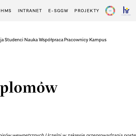
-HMS
INTRANET
E-SGGW
PROJEKTY
ja
Studenci
Nauka
Współpraca
Pracownicy
Kampus
dyplomów
episów wewnętrznych Uczelni w zakresie przeprowadzania postę