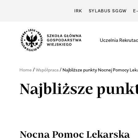
IRK
SYLABUS SGGW
E
Uczelnia
Rekrutac
/
/
Home
Współpraca
Najbliższe punkty Nocnej Pomocy Leka
Najbliższe punk
Nocna Pomoc Lekarska