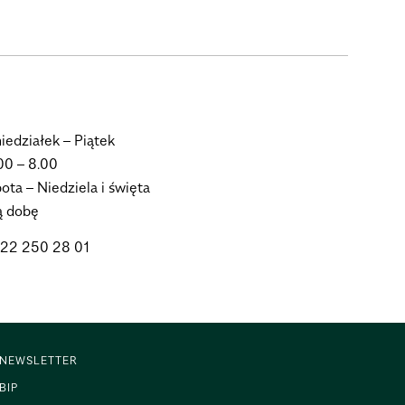
iedziałek – Piątek
00 – 8.00
ota – Niedziela i święta
ą dobę
. 22 250 28 01
NEWSLETTER
BIP