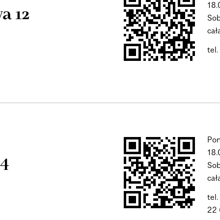
18.
a 12
Sob
cał
tel
Pon
18.
 4
Sob
cał
tel
22