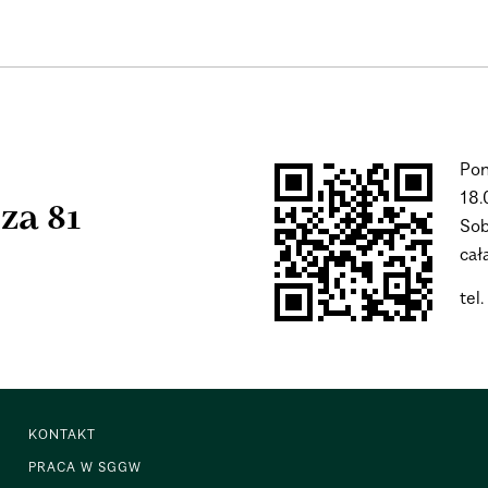
Pon
18.
za 81
Sob
cał
tel
KONTAKT
PRACA W SGGW