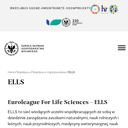
IRK
SYLABUS SGGW
E-HMS
INTRANET
E-SGGW
PROJEKTY
/
/
/
Home
Współpraca
Współpraca międzynarodowa
ELLS
ELLS
Euroleague For Life Sciences – ELLS
ELLS to sieć wiodących uczelni współpracujących ze sobą w
dziedzinie zarządzania zasobami naturalnymi, nauk rolniczych i
leśnych, nauk przyrodniczych, medycyny weterynaryjnej, nauk