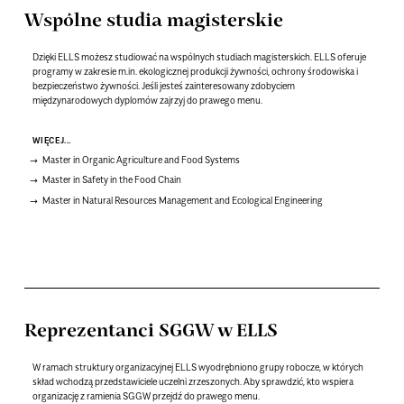
Wspólne studia magisterskie
Dzięki ELLS możesz studiować na wspólnych studiach magisterskich. ELLS oferuje
programy w zakresie m.in. ekologicznej produkcji żywności, ochrony środowiska i
bezpieczeństwo żywności. Jeśli jesteś zainteresowany zdobyciem
międzynarodowych dyplomów zajrzyj do prawego menu.
WIĘCEJ...
Master in Organic Agriculture and Food Systems
Master in Safety in the Food Chain
Master in Natural Resources Management and Ecological Engineering
Reprezentanci SGGW w ELLS
W ramach struktury organizacyjnej ELLS wyodrębniono grupy robocze, w których
skład wchodzą przedstawiciele uczelni zrzeszonych. Aby sprawdzić, kto wspiera
organizację z ramienia SGGW przejdź do prawego menu.