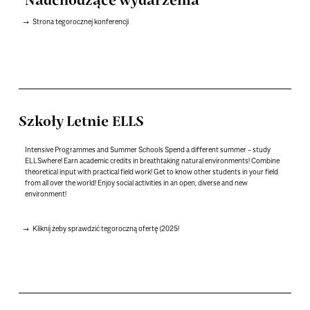
Nadchodzące wydarzenia
Strona tegorocznej konferencji
Szkoły Letnie ELLS
Intensive Programmes and Summer Schools Spend a different summer – study
ELLSwhere! Earn academic credits in breathtaking natural environments! Combine
theoretical input with practical field work! Get to know other students in your field
from all over the world! Enjoy social activities in an open, diverse and new
environment!
Kliknij żeby sprawdzić tegoroczną ofertę (2025!