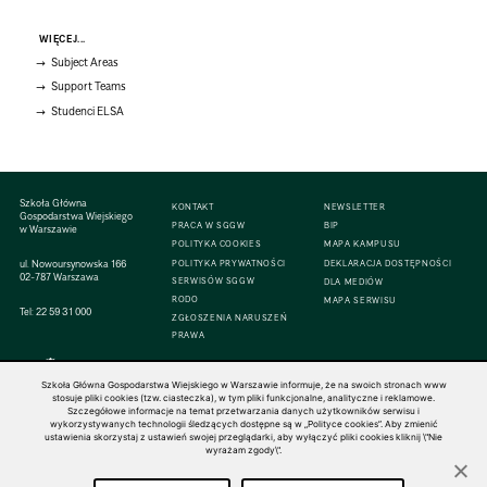
WIĘCEJ...
Subject Areas
Support Teams
Studenci ELSA
Szkoła Główna
KONTAKT
NEWSLETTER
Gospodarstwa Wiejskiego
PRACA W SGGW
BIP
w Warszawie
POLITYKA COOKIES
MAPA KAMPUSU
ul. Nowoursynowska 166
POLITYKA PRYWATNOŚCI
DEKLARACJA DOSTĘPNOŚCI
02-787 Warszawa
SERWISÓW SGGW
DLA MEDIÓW
RODO
MAPA SERWISU
Tel:
22 59 31 000
ZGŁOSZENIA NARUSZEŃ
PRAWA
Szkoła Główna Gospodarstwa Wiejskiego w Warszawie informuje, że na swoich stronach www
stosuje pliki cookies (tzw. ciasteczka), w tym pliki funkcjonalne, analityczne i reklamowe.
Szczegółowe informacje na temat przetwarzania danych użytkowników serwisu i
© 1816–2026 SGGW — ALL RIGHTS RESERVED
wykorzystywanych technologii śledzących dostępne są w „Polityce cookies”. Aby zmienić
ustawienia skorzystaj z ustawień swojej przeglądarki, aby wyłączyć pliki cookies kliknij \"Nie
wyrażam zgody\".