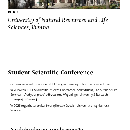
BOKU
SLU
University of Natural Resources and Life
Swe
Sciences, Vienna
Student Scientific Conference
Co roku w ramach uczelni sieci ELLS organizowana jest konferencja naukowa.
W 2024 roku ELLS Scientific Student Conference pod tytułem „The puzzle of Life
Sciences – Add your piece
”
odbyła się na
Wageningen University & Research
–
więcej informacji
W 2025 organizatorem konferencji będzie Swedish University of Agricultural
Sciences.