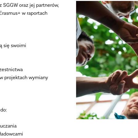
 SGGW oraz jej partnerów,
Erasmus+ w raportach
lą się swoimi
czestnictwa
w projektach wymiany
do:
uczania
kładowcami