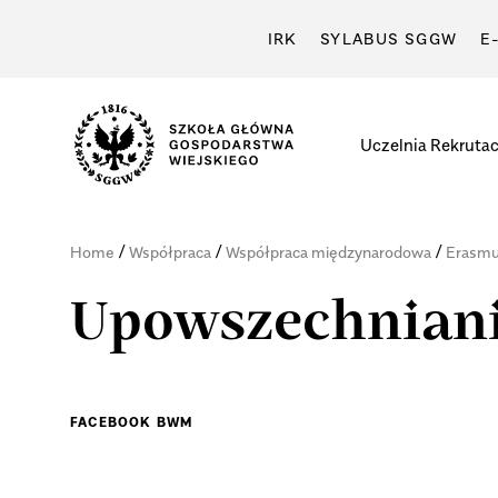
IRK
SYLABUS SGGW
E
Uczelnia
Rekrutac
/
/
/
Home
Współpraca
Współpraca międzynarodowa
Erasm
Upowszechniani
FACEBOOK BWM