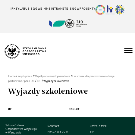
IRK
SYLABUS SGGW
E-HMS
INTRANET
E-SGGW
PROJEKTY
/
/
/
Home
Współpraca
Współpraca międzynarodowa
Erasmus+ dla pracowników – kraje
/
/
partnerskie / poza UE
INC
Wyjazdy szkoleniowe
Wyjazdy szkoleniowe
UE
NON-UE
Szkoła Główna
KONTAKT
NEWSLETTER
Gospodarstwa Wiejskiego
PRACA W SGGW
BIP
w Warszawie