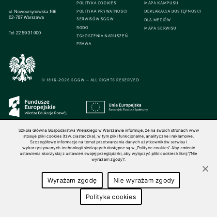
POLITYKA COOKIES
MAPA KAMPUSU
ul. Nowoursynowska 166
POLITYKA PRYWATNOŚCI
DEKLARACJA DOSTĘPNOŚCI
02-787 Warszawa
SERWISÓW SGGW
DLA MEDIÓW
RODO
MAPA SERWISU
Tel:
22 59 31 000
ZGŁOSZENIA NARUSZEŃ
PRAWA
© 1816–2026 SGGW — ALL RIGHTS RESERVED
Szkoła Główna Gospodarstwa Wiejskiego w Warszawie informuje, że na swoich stronach www
stosuje pliki cookies (tzw. ciasteczka), w tym pliki funkcjonalne, analityczne i reklamowe.
Szczegółowe informacje na temat przetwarzania danych użytkowników serwisu i
wykorzystywanych technologii śledzących dostępne są w „Polityce cookies”. Aby zmienić
ustawienia skorzystaj z ustawień swojej przeglądarki, aby wyłączyć pliki cookies kliknij \"Nie
wyrażam zgody\".
Wyrażam zgodę
Nie wyrażam zgody
Polityka cookies