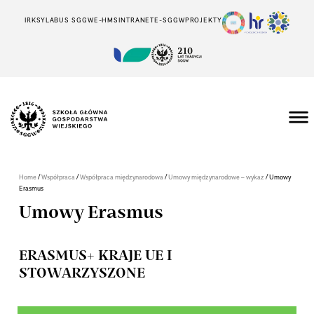
IRK
SYLABUS SGGW
E-HMS
INTRANET
E-SGGW
PROJEKTY
/
/
/
/
Home
Współpraca
Współpraca międzynarodowa
Umowy międzynarodowe – wykaz
Umowy
Erasmus
Umowy Erasmus
ERASMUS+ KRAJE UE I
STOWARZYSZONE