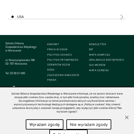
USA
Szkoła Główna
KONTAKT
NEWSLETTER
Gospodarstwa Wiejskiego
PRACA W SGGW
BIP
w Warszawie
POLITYKA COOKIES
MAPA KAMPUSU
ul. Nowoursynowska 166
POLITYKA PRYWATNOŚCI
DEKLARACJA DOSTĘPNOŚCI
02-787 Warszawa
SERWISÓW SGGW
DLA MEDIÓW
RODO
MAPA SERWISU
Tel:
22 59 31 000
ZGŁOSZENIA NARUSZEŃ
PRAWA
Szkoła Główna Gospodarstwa Wiejskiego w Warszawie informuje, że na swoich stronach www
stosuje pliki cookies (tzw. ciasteczka), w tym pliki funkcjonalne, analityczne i reklamowe.
Szczegółowe informacje na temat przetwarzania danych użytkowników serwisu i
© 1816–2026 SGGW — ALL RIGHTS RESERVED
wykorzystywanych technologii śledzących dostępne są w „Polityce cookies”. Aby zmienić
ustawienia skorzystaj z ustawień swojej przeglądarki, aby wyłączyć pliki cookies kliknij \"Nie
wyrażam zgody\".
Wyrażam zgodę
Nie wyrażam zgody