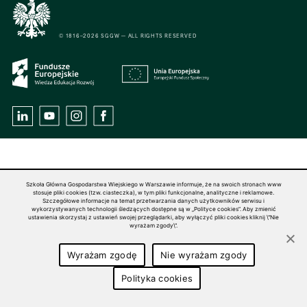
© 1816–2026 SGGW — ALL RIGHTS RESERVED
Szkoła Główna Gospodarstwa Wiejskiego w Warszawie informuje, że na swoich stronach www
stosuje pliki cookies (tzw. ciasteczka), w tym pliki funkcjonalne, analityczne i reklamowe.
Szczegółowe informacje na temat przetwarzania danych użytkowników serwisu i
wykorzystywanych technologii śledzących dostępne są w „Polityce cookies”. Aby zmienić
ustawienia skorzystaj z ustawień swojej przeglądarki, aby wyłączyć pliki cookies kliknij \"Nie
wyrażam zgody\".
Wyrażam zgodę
Nie wyrażam zgody
Polityka cookies