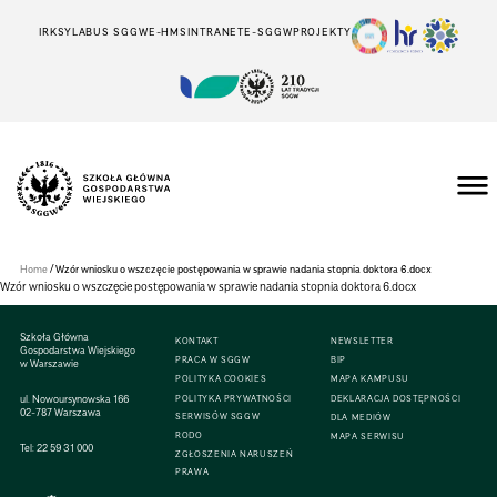
IRK
SYLABUS SGGW
E-HMS
INTRANET
E-SGGW
PROJEKTY
Szkoła
Główna
Gospodarstwa
/
Home
Wzór wniosku o wszczęcie postępowania w sprawie nadania stopnia doktora 6.docx
Wiejskiego
Wzór wniosku o wszczęcie postępowania w sprawie nadania stopnia doktora 6.docx
w
Warszawie
Szkoła Główna
KONTAKT
NEWSLETTER
Gospodarstwa Wiejskiego
PRACA W SGGW
BIP
w Warszawie
POLITYKA COOKIES
MAPA KAMPUSU
ul. Nowoursynowska 166
POLITYKA PRYWATNOŚCI
DEKLARACJA DOSTĘPNOŚCI
02-787 Warszawa
SERWISÓW SGGW
DLA MEDIÓW
RODO
MAPA SERWISU
Tel:
22 59 31 000
ZGŁOSZENIA NARUSZEŃ
PRAWA