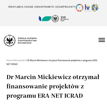
IRK
SYLABUS SGGW
E-HMS
INTRANET
E-SGGW
PROJEKTY
/
/
Home
Aktualności
Dr Marcin Mickiewicz otrzymał finansowanie projektów z programu ERA-
NET ICRAD
Dr Marcin Mickiewicz otrzymał
finansowanie projektów z
programu ERA-NET ICRAD