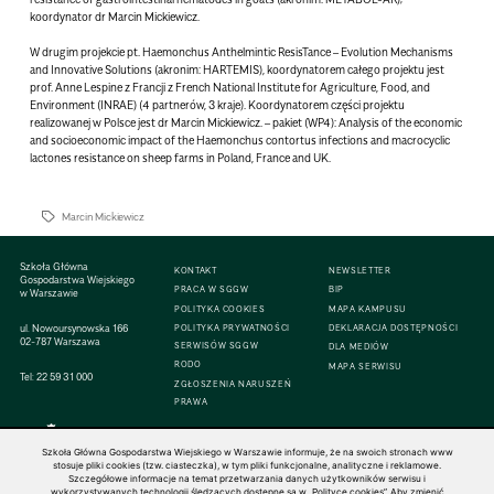
koordynator dr Marcin Mickiewicz.
W drugim projekcie pt. Haemonchus Anthelmintic ResisTance – Evolution Mechanisms
and Innovative Solutions (akronim: HARTEMIS), koordynatorem całego projektu jest
prof. Anne Lespine z Francji z French National Institute for Agriculture, Food, and
Environment (INRAE) (4 partnerów, 3 kraje). Koordynatorem części projektu
realizowanej w Polsce jest dr Marcin Mickiewicz. – pakiet (WP4): Analysis of the economic
and socioeconomic impact of the Haemonchus contortus infections and macrocyclic
lactones resistance on sheep farms in Poland, France and UK.
Marcin Mickiewicz
Szkoła Główna
KONTAKT
NEWSLETTER
Gospodarstwa Wiejskiego
PRACA W SGGW
BIP
w Warszawie
POLITYKA COOKIES
MAPA KAMPUSU
ul. Nowoursynowska 166
POLITYKA PRYWATNOŚCI
DEKLARACJA DOSTĘPNOŚCI
02-787 Warszawa
SERWISÓW SGGW
DLA MEDIÓW
RODO
MAPA SERWISU
Tel:
22 59 31 000
ZGŁOSZENIA NARUSZEŃ
PRAWA
Szkoła Główna Gospodarstwa Wiejskiego w Warszawie informuje, że na swoich stronach www
stosuje pliki cookies (tzw. ciasteczka), w tym pliki funkcjonalne, analityczne i reklamowe.
Szczegółowe informacje na temat przetwarzania danych użytkowników serwisu i
© 1816–2026 SGGW — ALL RIGHTS RESERVED
wykorzystywanych technologii śledzących dostępne są w „Polityce cookies”. Aby zmienić