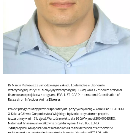
Dr Marcin Mickiewicz z Samodzielnego Zakładu Epidemiologii i Ekonomiki
Weterynaryjnej Instytutu Medycyny Weterynaryjnej SGGW, wraz z Zespołem otrzymał
finansowanie projektów z programu ERA-NET ICRAD: International Coordination of
Research on Infectious Animal Diseases.
Projekt przygotowany przez Zespół otrzymał pozytywną ocenę w konkursie ICRAD Call
3. Szkoła Główna Gospodarstwa Wiejskiego będzie koordynatorem projektu
(uczestniczy w nim 7 krajów). Wartość projektu dla SGGW wynosi 200 000 EURO.
Natomiast finansowanie całkowite projektu wynosi 1 428 600 EURO.
Tytuł projektu: An application of metabolomics to the detection of anthelmintic
resistance of gastrointestinal nematodes in goats (akronim: METABOL-AR);