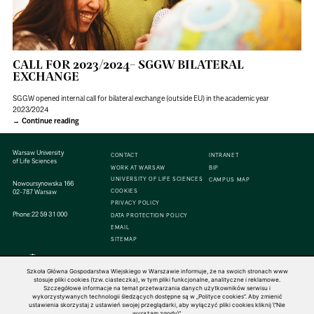
CALL FOR 2023/2024– SGGW BILATERAL
EXCHANGE
SGGW opened internal call for bilateral exchange (outside EU) in the academic year
2023/2024
Continue reading
Warsaw University
CONTACT
INTRANET
of Life Sciences
WORK AT WARSAW
BIP
UNIVERSITY OF LIFE SCIENCES
CAMPUS MAP
Nowoursynowska 166
COOKIES
02-787 Warsaw
PRIVACY POLICY
Phone:
22 59 31 000
DATA PROTECTION POLICY
EMAIL
SITEMAP
Szkoła Główna Gospodarstwa Wiejskiego w Warszawie informuje, że na swoich stronach www
stosuje pliki cookies (tzw. ciasteczka), w tym pliki funkcjonalne, analityczne i reklamowe.
Szczegółowe informacje na temat przetwarzania danych użytkowników serwisu i
© 1816–2026 SGGW — ALL RIGHTS RESERVED
wykorzystywanych technologii śledzących dostępne są w „Polityce cookies”. Aby zmienić
ustawienia skorzystaj z ustawień swojej przeglądarki, aby wyłączyć pliki cookies kliknij \"Nie
wyrażam zgody\".