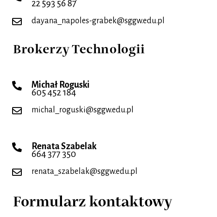
22 593 56 87
dayana_napoles-grabek@sggw.edu.pl
Brokerzy Technologii
Michał Roguski
605 452 184
michal_roguski@sggw.edu.pl
Renata Szabelak
664 377 350
renata_szabelak@sggw.edu.pl
Formularz kontaktowy