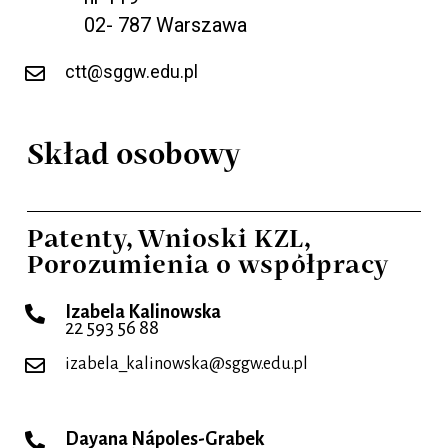
02- 787 Warszawa
ctt@sggw.edu.pl
Skład osobowy
Patenty, Wnioski KZL,
Porozumienia o współpracy
Izabela Kalinowska
22 593 56 88
izabela_kalinowska@sggw.edu.pl
Dayana Nápoles-Grabek