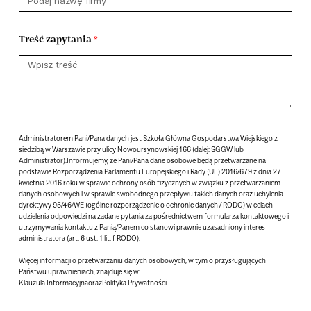
Treść zapytania
Administratorem Pani/Pana danych jest Szkoła Główna Gospodarstwa Wiejskiego z
siedzibą w Warszawie przy ulicy Nowoursynowskiej 166 (dalej: SGGW lub
Administrator).Informujemy, że Pani/Pana dane osobowe będą przetwarzane na
podstawie Rozporządzenia Parlamentu Europejskiego i Rady (UE) 2016/679 z dnia 27
kwietnia 2016 roku w sprawie ochrony osób fizycznych w związku z przetwarzaniem
danych osobowych i w sprawie swobodnego przepływu takich danych oraz uchylenia
dyrektywy 95/46/WE (ogólne rozporządzenie o ochronie danych / RODO) w celach
udzielenia odpowiedzi na zadane pytania za pośrednictwem formularza kontaktowego i
utrzymywania kontaktu z Panią/Panem co stanowi prawnie uzasadniony interes
administratora (art. 6 ust. 1 lit. f RODO).
Więcej informacji o przetwarzaniu danych osobowych, w tym o przysługujących
Państwu uprawnieniach, znajduje się w:
Klauzula Informacyjna
oraz
Polityka Prywatności