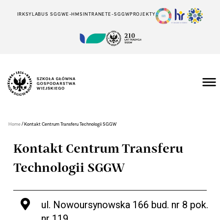
IRK
SYLABUS SGGW
E-HMS
INTRANET
E-SGGW
PROJEKTY
/
Home
Kontakt Centrum Transferu Technologii SGGW
Kontakt Centrum Transferu
Technologii SGGW
ul. Nowoursynowska 166 bud. nr 8 pok.
nr 119