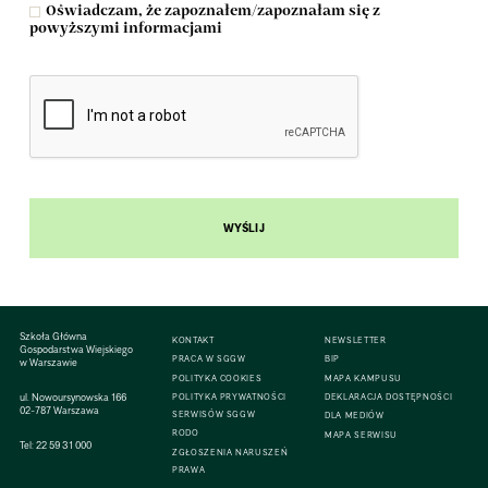
Oświadczam, że zapoznałem/zapoznałam się z
powyższymi informacjami
WYŚLIJ
Szkoła Główna
KONTAKT
NEWSLETTER
Gospodarstwa Wiejskiego
PRACA W SGGW
BIP
w Warszawie
POLITYKA COOKIES
MAPA KAMPUSU
ul. Nowoursynowska 166
POLITYKA PRYWATNOŚCI
DEKLARACJA DOSTĘPNOŚCI
02-787 Warszawa
SERWISÓW SGGW
DLA MEDIÓW
RODO
MAPA SERWISU
Tel:
22 59 31 000
ZGŁOSZENIA NARUSZEŃ
PRAWA