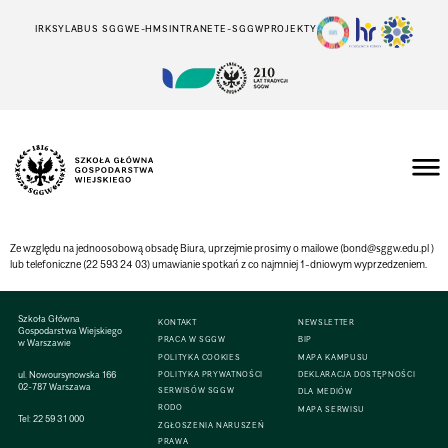
IRK
SYLABUS SGGW
E-HMS
INTRANET
E-SGGW
PROJEKTY
Ze względu na jednoosobową obsadę Biura, uprzejmie prosimy o mailowe (
bond@sggw.edu.pl
)
lub telefoniczne (22 593 24 03) umawianie spotkań z co najmniej
1-dniowym wyprzedzeniem.
Szkoła Główna
KONTAKT
NEWSLETTER
Gospodarstwa Wiejskiego
PRACA W SGGW
BIP
w Warszawie
POLITYKA COOKIES
MAPA KAMPUSU
ul. Nowoursynowska 166
POLITYKA PRYWATNOŚCI
DEKLARACJA DOSTĘPNOŚCI
02-787 Warszawa
SERWISÓW SGGW
DLA MEDIÓW
RODO
MAPA SERWISU
Tel:
22 59 31 000
ZGŁOSZENIA NARUSZEŃ
PRAWA