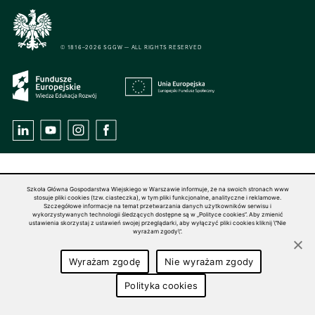
© 1816–2026 SGGW — ALL RIGHTS RESERVED
Szkoła Główna Gospodarstwa Wiejskiego w Warszawie informuje, że na swoich stronach www
stosuje pliki cookies (tzw. ciasteczka), w tym pliki funkcjonalne, analityczne i reklamowe.
Szczegółowe informacje na temat przetwarzania danych użytkowników serwisu i
wykorzystywanych technologii śledzących dostępne są w „Polityce cookies”. Aby zmienić
ustawienia skorzystaj z ustawień swojej przeglądarki, aby wyłączyć pliki cookies kliknij \"Nie
wyrażam zgody\".
Wyrażam zgodę
Nie wyrażam zgody
Polityka cookies