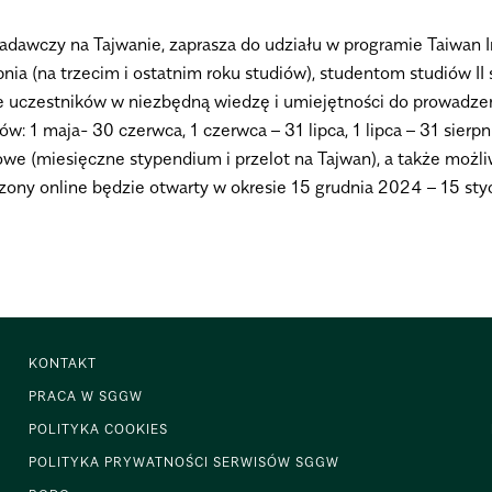
adawczy na Tajwanie, zaprasza do udziału w programie Taiwan I
ia (na trzecim i ostatnim roku studiów), studentom studiów II s
e uczestników w niezbędną wiedzę i umiejętności do prowadze
ów: 1 maja- 30 czerwca, 1 czerwca – 31 lipca, 1 lipca – 31 sie
owe (miesięczne stypendium i przelot na Tajwan), a także możl
ony online będzie otwarty w okresie 15 grudnia 2024 – 15 st
KONTAKT
PRACA W SGGW
POLITYKA COOKIES
POLITYKA PRYWATNOŚCI SERWISÓW SGGW