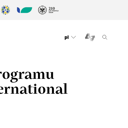
pl
programu
ernational