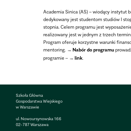
Academia Sinica (AS) – wiodący instytut b
dedykowany jest studentom studiów I stopn
stopnia. Celem programu jest wyposażeni
realizowany jest w jednym z trzech termin
Program oferuje korzystne warunki finans
mentoring.
Nabór do programu
prowadz
programie –
link
.
Szkoła Główna
Gospodarstwa Wiejskiego
w Warszawie
ul. Nowoursynowska 166
02-787 Warszawa