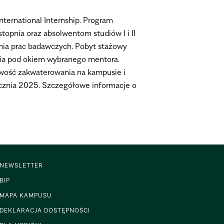
nternational Internship. Program
topnia oraz absolwentom studiów I i II
nia prac badawczych. Pobyt stażowy
rpnia pod okiem wybranego mentora.
iwość zakwaterowania na kampusie i
ycznia 2025. Szczegółowe informacje o
NEWSLETTER
BIP
MAPA KAMPUSU
DEKLARACJA DOSTĘPNOŚCI