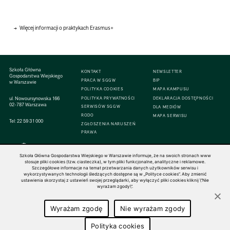
Więcej informacji o praktykach Erasmus+
Szkoła Główna
KONTAKT
NEWSLETTER
Gospodarstwa Wiejskiego
PRACA W SGGW
BIP
w Warszawie
POLITYKA COOKIES
MAPA KAMPUSU
ul. Nowoursynowska 166
POLITYKA PRYWATNOŚCI
DEKLARACJA DOSTĘPNOŚCI
02-787 Warszawa
SERWISÓW SGGW
DLA MEDIÓW
RODO
MAPA SERWISU
Tel:
22 59 31 000
ZGŁOSZENIA NARUSZEŃ
PRAWA
Szkoła Główna Gospodarstwa Wiejskiego w Warszawie informuje, że na swoich stronach www
stosuje pliki cookies (tzw. ciasteczka), w tym pliki funkcjonalne, analityczne i reklamowe.
Szczegółowe informacje na temat przetwarzania danych użytkowników serwisu i
© 1816–2026 SGGW — ALL RIGHTS RESERVED
wykorzystywanych technologii śledzących dostępne są w „Polityce cookies”. Aby zmienić
ustawienia skorzystaj z ustawień swojej przeglądarki, aby wyłączyć pliki cookies kliknij \"Nie
wyrażam zgody\".
Wyrażam zgodę
Nie wyrażam zgody
Polityka cookies