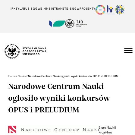
IRK
SYLABUS SGGW
E-HMS
INTRANET
E-SGGW
PROJEKTY
/
/
Home
Nauka
Narodowe Centrum Nauki ogłosiło wyniki konkursów OPUS i PRELUDIUM
Narodowe Centrum Nauki
ogłosiło wyniki konkursów
OPUS i PRELUDIUM
Biuro Nauki i
Projektów