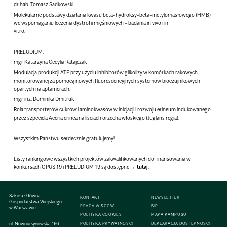
dr hab. Tomasz Sadkowski
Molekularne podstawy działania kwasu beta-hydroksy-beta-metylomasłowego (HMB)
we wspomaganiu leczenia dystrofii mięśniowych – badania in vivo i in
vitro.
PRELUDIUM:
mgr Katarzyna Cecylia Ratajczak
Modulacja produkcji ATP przy użyciu inhibitorów glikolizy w komórkach rakowych
monitorowanej za pomocą nowych fluorescencyjnych systemów bioczujnikowych
opartych na aptamerach.
mgr inż. Dominika Dmitruk
Rola transporterów cukrów i aminokwasów w inicjacji i rozwoju erineum indukowanego
przez szpeciela Aceria erinea na liściach orzecha włoskiego (Juglans regia).
Wszystkim Państwu serdecznie gratulujemy!
Listy rankingowe wszystkich projektów zakwalifikowanych do finansowania w
konkursach OPUS 19 i PRELUDIUM 19 są dostępne
tutaj
.
Szkoła Główna
KONTAKT
NEWSLETTER
Gospodarstwa Wiejskiego
PRACA W SGGW
BIP
w Warszawie
POLITYKA COOKIES
MAPA KAMPUSU
ul. Nowoursynowska 166
POLITYKA PRYWATNOŚCI
DEKLARACJA DOSTĘPNOŚCI