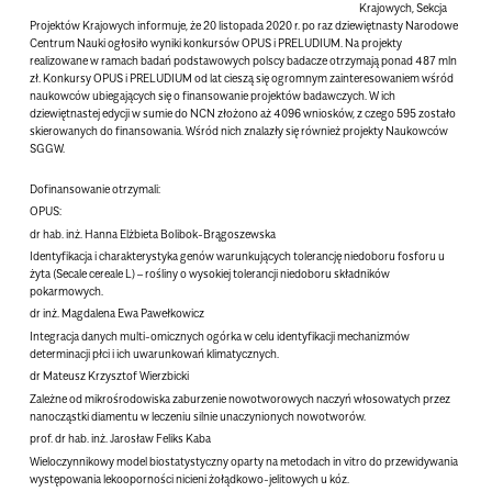
Krajowych, Sekcja
Projektów Krajowych informuje, że 20 listopada 2020 r. po raz dziewiętnasty Narodowe
Centrum Nauki ogłosiło wyniki konkursów OPUS i PRELUDIUM. Na projekty
realizowane w ramach badań podstawowych polscy badacze otrzymają ponad 487 mln
zł. Konkursy OPUS i PRELUDIUM od lat cieszą się ogromnym zainteresowaniem wśród
naukowców ubiegających się o finansowanie projektów badawczych. W ich
dziewiętnastej edycji w sumie do NCN złożono aż 4096 wniosków, z czego 595 zostało
skierowanych do finansowania. Wśród nich znalazły się również projekty Naukowców
SGGW.
Dofinansowanie otrzymali:
OPUS:
dr hab. inż. Hanna Elżbieta Bolibok-Brągoszewska
Identyfikacja i charakterystyka genów warunkujących tolerancję niedoboru fosforu u
żyta (Secale cereale L) – rośliny o wysokiej tolerancji niedoboru składników
pokarmowych.
dr inż. Magdalena Ewa Pawełkowicz
Integracja danych multi-omicznych ogórka w celu identyfikacji mechanizmów
determinacji płci i ich uwarunkowań klimatycznych.
dr Mateusz Krzysztof Wierzbicki
Zależne od mikrośrodowiska zaburzenie nowotworowych naczyń włosowatych przez
nanocząstki diamentu w leczeniu silnie unaczynionych nowotworów.
prof. dr hab. inż. Jarosław Feliks Kaba
Wieloczynnikowy model biostatystyczny oparty na metodach in vitro do przewidywania
występowania lekooporności nicieni żołądkowo-jelitowych u kóz.