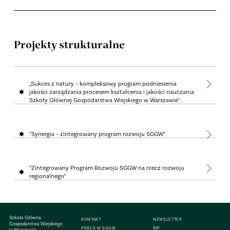
Projekty strukturalne
,,Sukces z natury - kompleksowy program podniesienia
jakości zarządzania procesem kształcenia i jakości nauczania
Szkoły Głównej Gospodarstwa Wiejskiego w Warszawie’’.
"Synergia - zintegrowany program rozwoju SGGW"
"Zintegrowany Program Rozwoju SGGW na rzecz rozwoju
regionalnego"
Szkoła Główna
KONTAKT
NEWSLETTER
Gospodarstwa Wiejskiego
PRACA W SGGW
BIP
w Warszawie