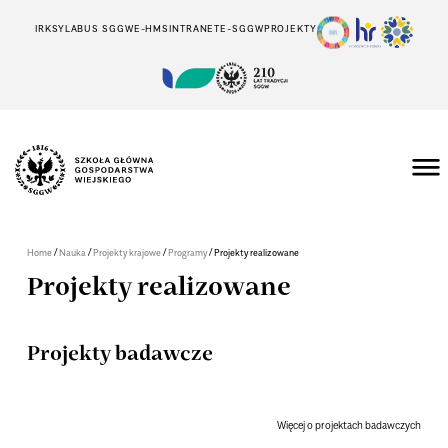
IRK
SYLABUS SGGW
E-HMS
INTRANET
E-SGGW
PROJEKTY
/
/
/
/
Home
Nauka
Projekty krajowe
Programy
Projekty realizowane
Projekty realizowane
Projekty badawcze
Więcej o projektach badawczych